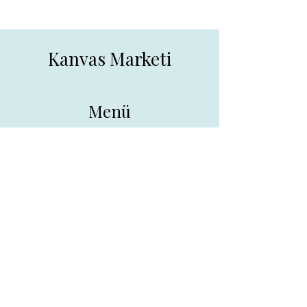
Kanvas Marketi
Menü
Ana Sayfa
Tüm Ürünler
Hakkında
İletişim
İletişim
drpreklam@gmail.com