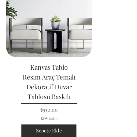
Kanvas Tablo
Resim Araç Temalı
Dekoratif Duvar
Tablosu Baskılı
Fiyat
₺550,00
KDV dahil
Sepete Ekle