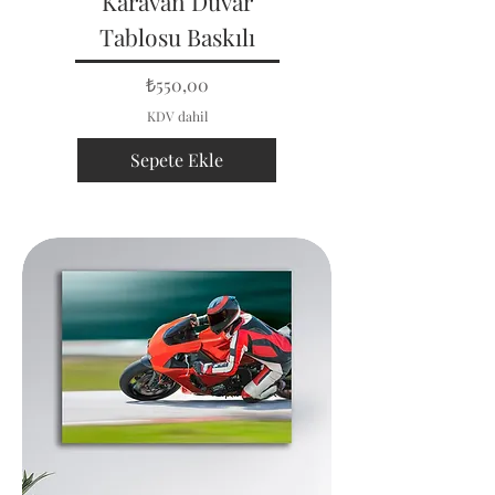
Karavan Duvar
Tablosu Baskılı
Fiyat
₺550,00
KDV dahil
Sepete Ekle