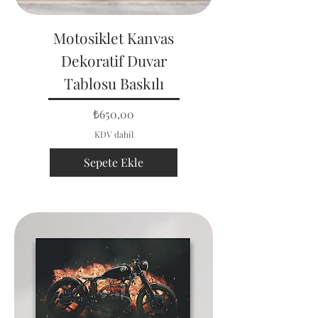
Motosiklet Kanvas
Dekoratif Duvar
Tablosu Baskılı
Fiyat
₺650,00
KDV dahil
Sepete Ekle