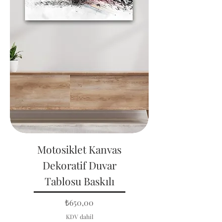
Motosiklet Kanvas
Dekoratif Duvar
Tablosu Baskılı
Fiyat
₺650,00
KDV dahil