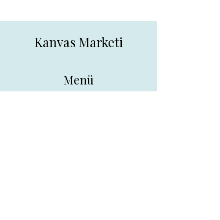
Kanvas Marketi
Menü
Ana Sayfa
Tüm Ürünler
Hakkında
İletişim
İletişim
drpreklam@gmail.com