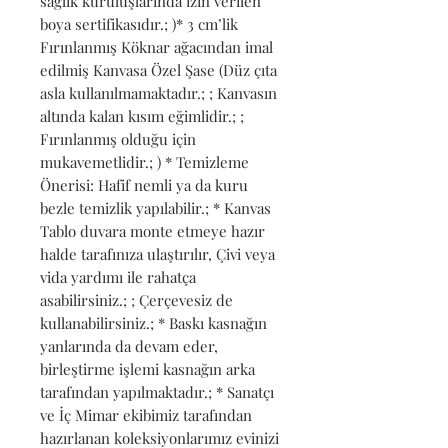
sağlık kuruluşlarında izin verilen 
boya sertifikasıdır.; )* 3 cm’lik 
Fırınlanmış Köknar ağacından imal 
edilmiş Kanvasa Özel Şase (Düz çıta 
asla kullanılmamaktadır.; ; Kanvasın 
altında kalan kısım eğimlidir.; ; 
Fırınlanmış olduğu için 
mukavemetlidir.; ) * Temizleme 
Önerisi: Hafif nemli ya da kuru 
bezle temizlik yapılabilir.; * Kanvas 
Tablo duvara monte etmeye hazır 
halde tarafınıza ulaştırılır, Çivi veya 
vida yardımı ile rahatça 
asabilirsiniz.; ; Çerçevesiz de 
kullanabilirsiniz.; * Baskı kasnağın 
yanlarında da devam eder, 
birleştirme işlemi kasnağın arka 
tarafından yapılmaktadır.; * Sanatçı 
ve İç Mimar ekibimiz tarafından 
hazırlanan koleksiyonlarımız evinizi 