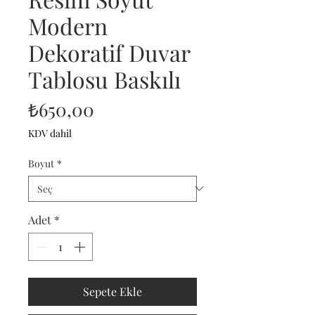
Modern
Dekoratif Duvar
Tablosu Baskılı
Fiyat
₺650,00
KDV dahil
Boyut
*
Adet
*
Sepete Ekle