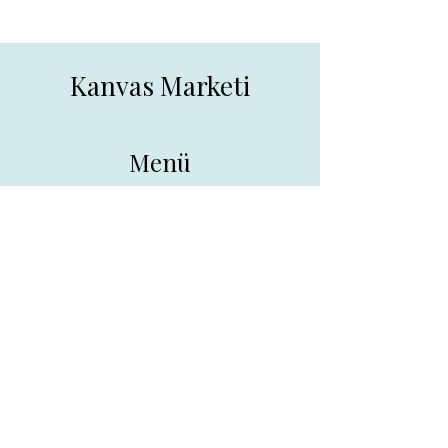
Kanvas Marketi
Menü
Ana Sayfa
Tüm Ürünler
Hakkında
İletişim
İletişim
drpreklam@gmail.com