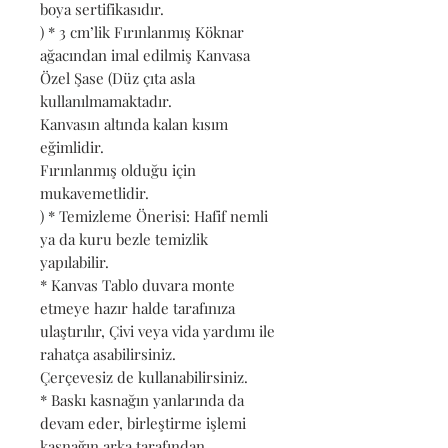
boya sertifikasıdır.
) * 3 cm’lik Fırınlanmış Köknar
ağacından imal edilmiş Kanvasa
Özel Şase (Düz çıta asla
kullanılmamaktadır.
Kanvasın altında kalan kısım
eğimlidir.
Fırınlanmış olduğu için
mukavemetlidir.
) * Temizleme Önerisi: Hafif nemli
ya da kuru bezle temizlik
yapılabilir.
* Kanvas Tablo duvara monte
etmeye hazır halde tarafınıza
ulaştırılır, Çivi veya vida yardımı ile
rahatça asabilirsiniz.
Çerçevesiz de kullanabilirsiniz.
* Baskı kasnağın yanlarında da
devam eder, birleştirme işlemi
kasnağın arka tarafından