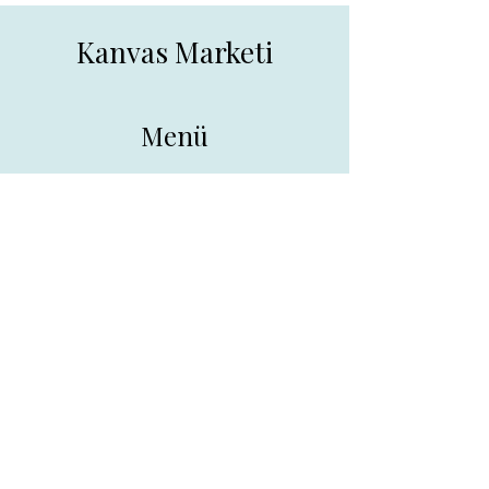
Kanvas Marketi
Menü
Ana Sayfa
Tüm Ürünler
Hakkında
İletişim
İletişim
drpreklam@gmail.com
0 (531) 730 26 57