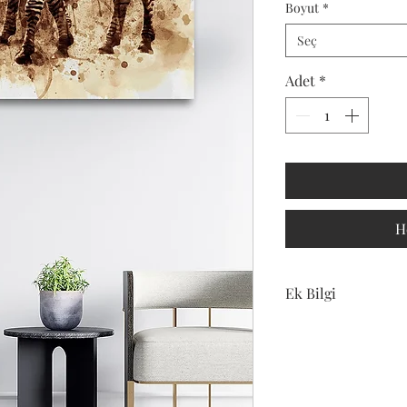
Boyut
*
Seç
Adet
*
H
Ek Bilgi
Bu ürün
DR&P REKLAM
tarafından gönd
Kampanya fiyat