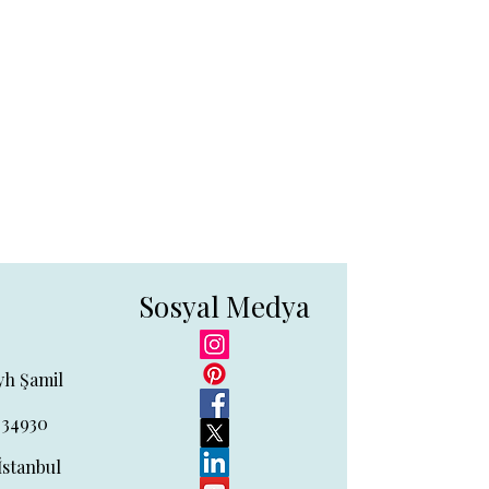
tedir.
retsiz iade. Detaylı bilgi için
Sosyal Medya
yh Şamil
 34930
İstanbul