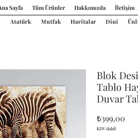
Ana Sayfa
Tüm Ürünler
Hakkımızda
İletişim
i
Atatürk
Mutfak
Haritalar
Dini
Ünl
Blok Des
Tablo Ha
Duvar Ta
Fiy
₺399,00
KDV dahil