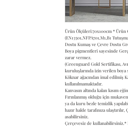
Ürün Ölçüleri:70x100cm * Ürün 
(EN13501,NFPA701,M1,B1 Tutuşmaya
Dostu Kumaş ve Çevre Dostu Gree
Boya pigmentleri sayesinde Gerç
zarar vermez.
(Greenguard Gold Sertifikası, Av
kuruluşlarında izin verilen boya s
Köknar ağacından imal edilmiş Ka
kullanılmamaktadır.
Kanvasın altında kalan kısım eğim
Fırınlanmış olduğu için mukaveme
ya da kuru bezle temizlik yapıla
hazır halde tarafınıza ulaştırılır,
asabilirsiniz.
Çerçevesiz de kullanabilirsiniz.