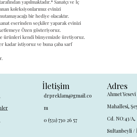
tarafından yapılmaktadır.* Sanatçı ve İç
belirlenebilmek
anan koleksiyonlarımız evinizi
15 gün içinde üc
nutamayacağı bir hediye olacaktır.
tıklayın
anat eserinden seçkiler yaparak evinizi
.
aketlemeye Özen gösteriyoruz.
 ve ürünleri kendi bünyemizde üretiyoruz.
ler kadar istiyoruz ve buna çaba sarf
r.
İletişim
Adres
Ahmet Yesevi
a
drpreklam@gmail.co
Mahallesi, Şe
ler
m
Cd. NO:43/A,
a
0 (531) 730 26 57
Sultanbeyli / 