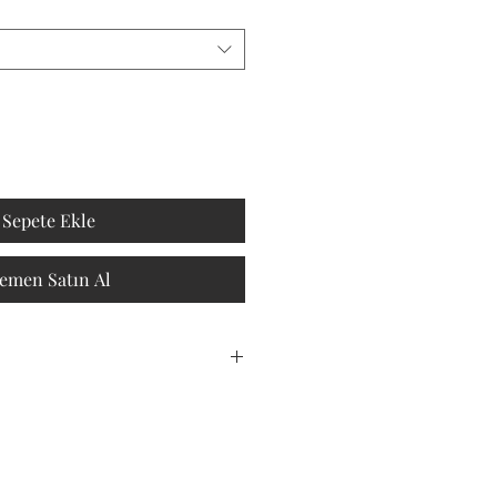
Sepete Ekle
emen Satın Al
erilecektir.
ından satılmak üzere 100