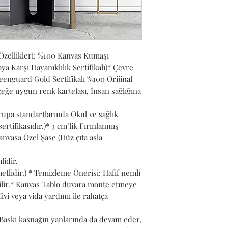
adetten fazla s
İncelemiş olduğ
satıcı belirleme
Bir ürün, birden
satılabilir. Bird
Özellikleri: %100 Kanvas Kumaşı
sunulan ürünler
 Karşı Dayanıklılık Sertifikalı)* Çevre
belirledikleri fi
nguard Gold Sertifikalı %100 Orijinal
teslimat statül
eğe uygun renk kartelası, İnsan sağlığına
promosyonlara,
rupa standartlarında Okul ve sağlık
olmamasına ve ü
ertifikasıdır.)* 3 cm’lik Fırınlanmış
teslim edilip e
nvasa Özel Şase (Düz çıta asla
ve kategorileri 
sıralanmaktadır
lidir.
Bu üründen en f
tlidir.) * Temizleme Önerisi: Hafif nemli
verilebilir. 10 
bilir.* Kanvas Tablo duvara monte etmeye
Trendyol iptal 
 Çivi veya vida yardımı ile rahatça
tutar. Belirlen
siparişlerde ge
* Baskı kasnağın yanlarında da devam eder,
siparişler için f