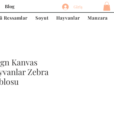
Blog
Giriş
ü Ressamlar
Soyut
Hayvanlar
Manzara
ign Kanvas
yvanlar Zebra
blosu
at