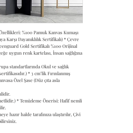
adetten fazla s
İncelemiş olduğ
satıcı belirleme
Bir ürün, birden
satılabilir. Bird
Özellikleri: %100 Pamuk Kanvas Kumaşı
sunulan ürünler
 Karşı Dayanıklılık Sertifikalı) * Çevre
belirledikleri fi
nguard Gold Sertifikalı %100 Orijinal
teslimat statül
eğe uygun renk kartelası, İnsan sağlığına
promosyonlara,
rupa standartlarında Okul ve sağlık
olmamasına ve ü
ertifikasıdır.) * 3 cm’lik Fırınlanmış
teslim edilip e
nvasa Özel Şase (Düz çıta asla
ve kategorileri 
sıralanmaktadır
lidir.
Bu üründen en f
tlidir.) * Temizleme Önerisi: Hafif nemli
verilebilir. 10 
lir.
Trendyol iptal 
e hazır halde tarafınıza ulaştırılır, Çivi
tutar. Belirlen
lirsiniz.
siparişlerde ge
siparişler için f