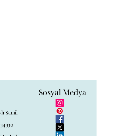
tedir.
retsiz iade. Detaylı bilgi için
Sosyal Medya
yh Şamil
 34930