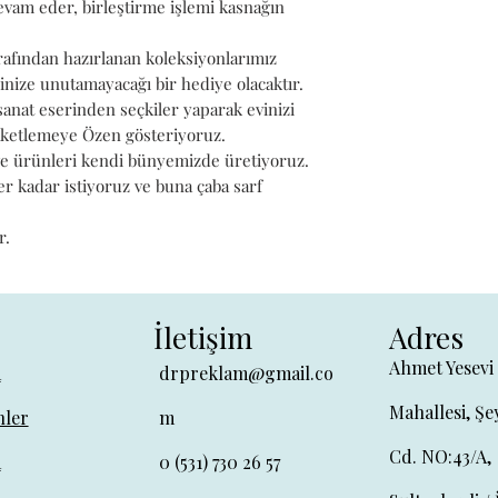
evam eder, birleştirme işlemi kasnağın
belirlenebilmek
15 gün içinde üc
arafından hazırlanan koleksiyonlarımız
tıklayın
inize unutamayacağı bir hediye olacaktır.
.
anat eserinden seçkiler yaparak evinizi
Paketlemeye Özen gösteriyoruz.
 ve ürünleri kendi bünyemizde üretiyoruz.
ler kadar istiyoruz ve buna çaba sarf
r.
İletişim
Adres
Ahmet Yesevi
a
drpreklam@gmail.co
Mahallesi, Şe
ler
m
Cd. NO:43/A,
a
0 (531) 730 26 57