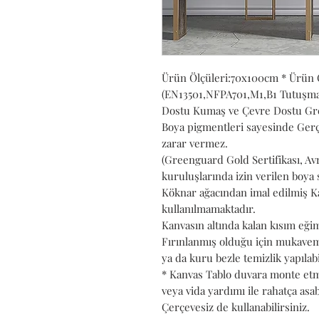
Ürün Ölçüleri:70x100cm * Ürün 
(EN13501,NFPA701,M1,B1 Tutuşmaya
Dostu Kumaş ve Çevre Dostu Gree
Boya pigmentleri sayesinde Gerç
zarar vermez.
(Greenguard Gold Sertifikası, Av
kuruluşlarında izin verilen boya s
Köknar ağacından imal edilmiş Ka
kullanılmamaktadır.
Kanvasın altında kalan kısım eğim
Fırınlanmış olduğu için mukaveme
ya da kuru bezle temizlik yapılabi
* Kanvas Tablo duvara monte etmey
veya vida yardımı ile rahatça asabi
Çerçevesiz de kullanabilirsiniz.