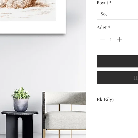
Boyut
*
Seç
Adet
*
H
Ek Bilgi
Bu ürün
DR&P REKLAM
tarafından gönd
Kampanya fiyat