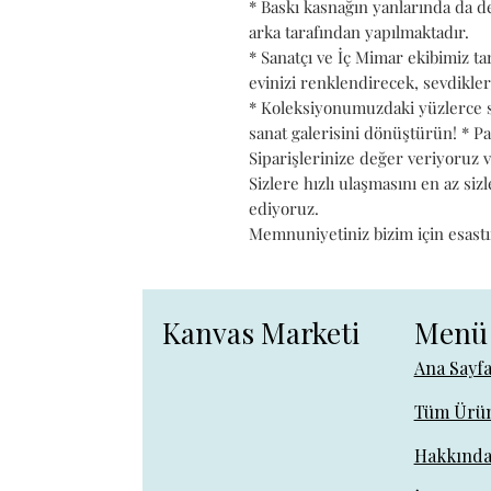
* Baskı kasnağın yanlarında da d
arka tarafından yapılmaktadır.
* Sanatçı ve İç Mimar ekibimiz t
evinizi renklendirecek, sevdikler
* Koleksiyonumuzdaki yüzlerce s
sanat galerisini dönüştürün! * 
Siparişlerinize değer veriyoruz
Sizlere hızlı ulaşmasını en az siz
ediyoruz.
Memnuniyetiniz bizim için esastı
Kanvas Marketi
Menü
Ana Sayf
Tüm Ürün
Hakkınd