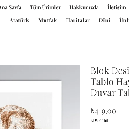
Ana Sayfa
Tüm Ürünler
Hakkımızda
İletişim
i
Atatürk
Mutfak
Haritalar
Dini
Ünl
Blok Des
Tablo Ha
Duvar Ta
Fiy
₺419,00
KDV dahil