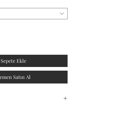
Sepete Ekle
emen Satın Al
erilecektir.
ından satılmak üzere 100