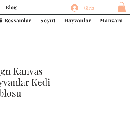
Blog
Giriş
ü Ressamlar
Soyut
Hayvanlar
Manzara
ign Kanvas
yvanlar Kedi
blosu
at