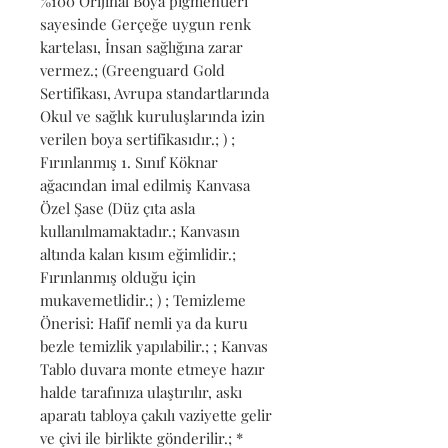
%100 Orijinal Boya pigmentleri 
sayesinde Gerçeğe uygun renk 
kartelası, İnsan sağlığına zarar 
vermez.; (Greenguard Gold 
Sertifikası, Avrupa standartlarında 
Okul ve sağlık kuruluşlarında izin 
verilen boya sertifikasıdır.; ) ; 
Fırınlanmış 1. Sınıf Köknar 
ağacından imal edilmiş Kanvasa 
Özel Şase (Düz çıta asla 
kullanılmamaktadır.; Kanvasın 
altında kalan kısım eğimlidir.; 
Fırınlanmış olduğu için 
mukavemetlidir.; ) ; Temizleme 
Önerisi: Hafif nemli ya da kuru 
bezle temizlik yapılabilir.; ; Kanvas 
Tablo duvara monte etmeye hazır 
halde tarafınıza ulaştırılır, askı 
aparatı tabloya çakılı vaziyette gelir 
ve çivi ile birlikte gönderilir.; * 