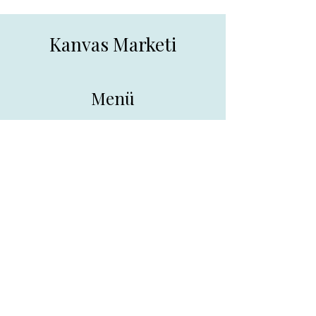
Kanvas Marketi
Menü
Ana Sayfa
Tüm Ürünler
Hakkında
İletişim
İletişim
drpreklam@gmail.com
0 (531) 730 26 57