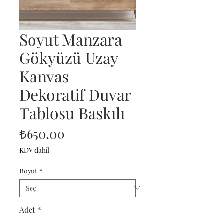
Soyut Manzara
Gökyüzü Uzay
Kanvas
Dekoratif Duvar
Tablosu Baskılı
Fiyat
₺650,00
KDV dahil
Boyut
*
Adet
*