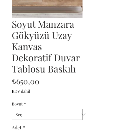
Soyut Manzara
Gökyüzü Uzay
Kanvas
Dekoratif Duvar
Tablosu Baskılı
Fiyat
₺650,00
KDV dahil
Boyut
*
Adet
*