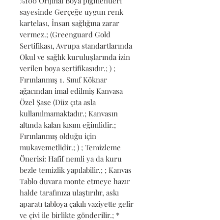
%100 Orijinal Boya pigmentleri 
sayesinde Gerçeğe uygun renk 
kartelası, İnsan sağlığına zarar 
vermez.; (Greenguard Gold 
Sertifikası, Avrupa standartlarında 
Okul ve sağlık kuruluşlarında izin 
verilen boya sertifikasıdır.; ) ; 
Fırınlanmış 1. Sınıf Köknar 
ağacından imal edilmiş Kanvasa 
Özel Şase (Düz çıta asla 
kullanılmamaktadır.; Kanvasın 
altında kalan kısım eğimlidir.; 
Fırınlanmış olduğu için 
mukavemetlidir.; ) ; Temizleme 
Önerisi: Hafif nemli ya da kuru 
bezle temizlik yapılabilir.; ; Kanvas 
Tablo duvara monte etmeye hazır 
halde tarafınıza ulaştırılır, askı 
aparatı tabloya çakılı vaziyette gelir 
ve çivi ile birlikte gönderilir.; * 