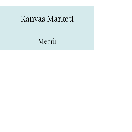
Kanvas Marketi
Menü
Ana Sayfa
Tüm Ürünler
Hakkında
İletişim
İletişim
drpreklam@gmail.com
0 (531) 730 26 57