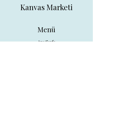
Kanvas Marketi
Menü
Ana Sayfa
Tüm Ürünler
Hakkında
İletişim
İletişim
drpreklam@gmail.com
0 (531) 730 26 57