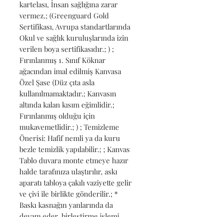
kartelası, İnsan sağlığına zarar 
vermez.; (Greenguard Gold 
Sertifikası, Avrupa standartlarında 
Okul ve sağlık kuruluşlarında izin 
verilen boya sertifikasıdır.; ) ; 
Fırınlanmış 1. Sınıf Köknar 
ağacından imal edilmiş Kanvasa 
Özel Şase (Düz çıta asla 
kullanılmamaktadır.; Kanvasın 
altında kalan kısım eğimlidir.; 
Fırınlanmış olduğu için 
mukavemetlidir.; ) ; Temizleme 
Önerisi: Hafif nemli ya da kuru 
bezle temizlik yapılabilir.; ; Kanvas 
Tablo duvara monte etmeye hazır 
halde tarafınıza ulaştırılır, askı 
aparatı tabloya çakılı vaziyette gelir 
ve çivi ile birlikte gönderilir.; * 
Baskı kasnağın yanlarında da 
devam eder, birleştirme işlemi 