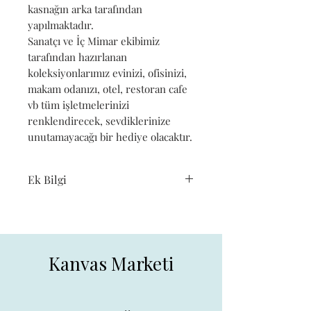
kasnağın arka tarafından
yapılmaktadır.
Sanatçı ve İç Mimar ekibimiz
tarafından hazırlanan
koleksiyonlarımız evinizi, ofisinizi,
makam odanızı, otel, restoran cafe
vb tüm işletmelerinizi
renklendirecek, sevdiklerinize
unutamayacağı bir hediye olacaktır.
Ek Bilgi
Bu ürün
DR&P REKLAM
tarafından gönderilecektir.
Kampanya fiyatından satılmak
Kanvas Marketi
üzere 100 adetten fazla stok
sunulmuştur.
İncelemiş olduğunuz ürünün