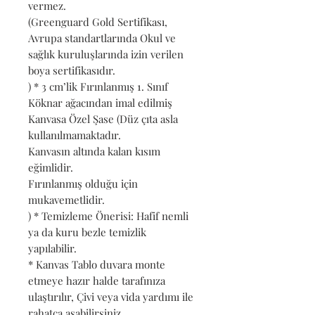
vermez.
(Greenguard Gold Sertifikası,
Avrupa standartlarında Okul ve
sağlık kuruluşlarında izin verilen
boya sertifikasıdır.
) * 3 cm’lik Fırınlanmış 1. Sınıf
Köknar ağacından imal edilmiş
Kanvasa Özel Şase (Düz çıta asla
kullanılmamaktadır.
Kanvasın altında kalan kısım
eğimlidir.
Fırınlanmış olduğu için
mukavemetlidir.
) * Temizleme Önerisi: Hafif nemli
ya da kuru bezle temizlik
yapılabilir.
* Kanvas Tablo duvara monte
etmeye hazır halde tarafınıza
ulaştırılır, Çivi veya vida yardımı ile
rahatça asabilirsiniz.