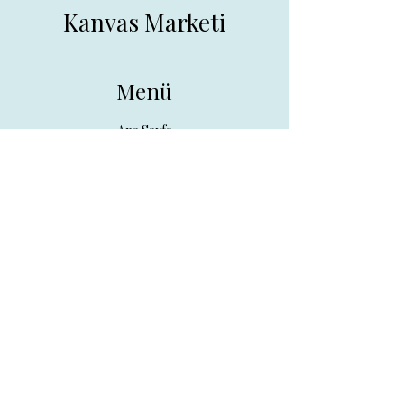
Kanvas Marketi
Menü
Ana Sayfa
Tüm Ürünler
Hakkında
İletişim
İletişim
drpreklam@gmail.com
0 (531) 730 26 57