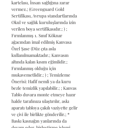
kartelası, İnsan sağlığına zarar 
vermez.; (Greenguard Gold 
Sertifikası, Avrupa standartlarında 
Okul ve sağlık kuruluşlarında izin 
verilen boya sertifikasıdır.; ) ; 
Fırınlanmış 1. Sınıf Köknar 
ağacından imal edilmiş Kanvasa 
Özel Şase (Düz çıta asla 
kullanılmamaktadır.; Kanvasın 
altında kalan kısım eğimlidir.; 
Fırınlanmış olduğu için 
mukavemetlidir.; ) ; Temizleme 
Önerisi: Hafif nemli ya da kuru 
bezle temizlik yapılabilir.; ; Kanvas 
Tablo duvara monte etmeye hazır 
halde tarafınıza ulaştırılır, askı 
aparatı tabloya çakılı vaziyette gelir 
ve çivi ile birlikte gönderilir.; * 
Baskı kasnağın yanlarında da 
devam eder, birleştirme işlemi 