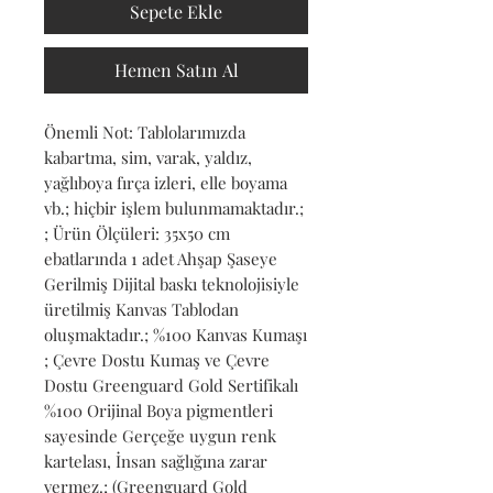
Sepete Ekle
Hemen Satın Al
Önemli Not: Tablolarımızda 
kabartma, sim, varak, yaldız, 
yağlıboya fırça izleri, elle boyama 
vb.; hiçbir işlem bulunmamaktadır.; 
; Ürün Ölçüleri: 35x50 cm 
ebatlarında 1 adet Ahşap Şaseye 
Gerilmiş Dijital baskı teknolojisiyle 
üretilmiş Kanvas Tablodan 
oluşmaktadır.; %100 Kanvas Kumaşı 
; Çevre Dostu Kumaş ve Çevre 
Dostu Greenguard Gold Sertifikalı 
%100 Orijinal Boya pigmentleri 
sayesinde Gerçeğe uygun renk 
kartelası, İnsan sağlığına zarar 
vermez.; (Greenguard Gold 