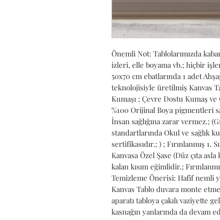
Önemli Not: Tablolarımızda kabart
izleri, elle boyama vb.; hiçbir iş
50x70 cm ebatlarında 1 adet Ahşap
teknolojisiyle üretilmiş Kanvas 
Kumaşı ; Çevre Dostu Kumaş ve Ç
%100 Orijinal Boya pigmentleri s
İnsan sağlığına zarar vermez.; (G
standartlarında Okul ve sağlık ku
sertifikasıdır.; ) ; Fırınlanmış 1.
Kanvasa Özel Şase (Düz çıta asla 
kalan kısım eğimlidir.; Fırınlanmı
Temizleme Önerisi: Hafif nemli ya 
Kanvas Tablo duvara monte etmeye 
aparatı tabloya çakılı vaziyette geli
kasnağın yanlarında da devam ede