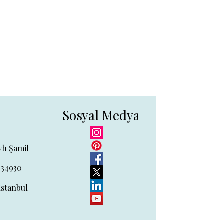
Sosyal Medya
yh Şamil
 34930
İstanbul