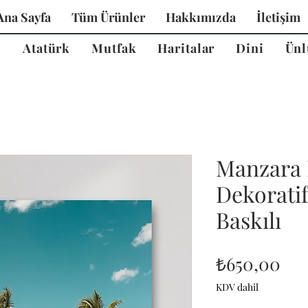
Ana Sayfa
Tüm Ürünler
Hakkımızda
İletişim
i
Atatürk
Mutfak
Haritalar
Dini
Ünl
Manzara 
Dekorati
Baskılı
Fiy
₺650,00
KDV dahil