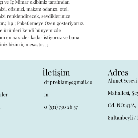
çı ve İç Mimar ekibimiz tarafından 
zi, ofisinizi, makam odanızı, otel, 
izi renklendirecek, sevdiklerinize 
r.; I19 ; Paketlemeye Özen gösteriyoruz.; 
ve ürünleri kendi bünyemizde 
ını en az sizler kadar istiyoruz ve buna 
z bizim için esastır.; ;
İletişim
Adres
Ahmet Yesevi
a
drpreklam@gmail.co
Mahallesi, Şe
ler
m
Cd. NO:43/A,
a
0 (531) 730 26 57
Sultanbeyli / 