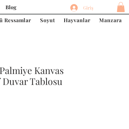
Blog
Giriş
ü Ressamlar
Soyut
Hayvanlar
Manzara
Palmiye Kanvas
f Duvar Tablosu
at