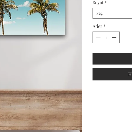
Boyut
*
Seç
Adet
*
H