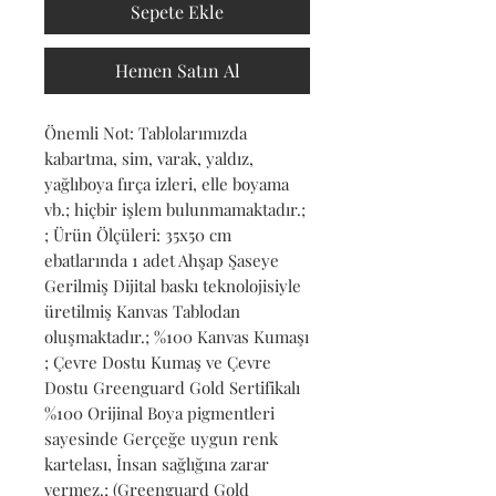
Sepete Ekle
Hemen Satın Al
Önemli Not: Tablolarımızda 
kabartma, sim, varak, yaldız, 
yağlıboya fırça izleri, elle boyama 
vb.; hiçbir işlem bulunmamaktadır.; 
; Ürün Ölçüleri: 35x50 cm 
ebatlarında 1 adet Ahşap Şaseye 
Gerilmiş Dijital baskı teknolojisiyle 
üretilmiş Kanvas Tablodan 
oluşmaktadır.; %100 Kanvas Kumaşı 
; Çevre Dostu Kumaş ve Çevre 
Dostu Greenguard Gold Sertifikalı 
%100 Orijinal Boya pigmentleri 
sayesinde Gerçeğe uygun renk 
kartelası, İnsan sağlığına zarar 
vermez.; (Greenguard Gold 