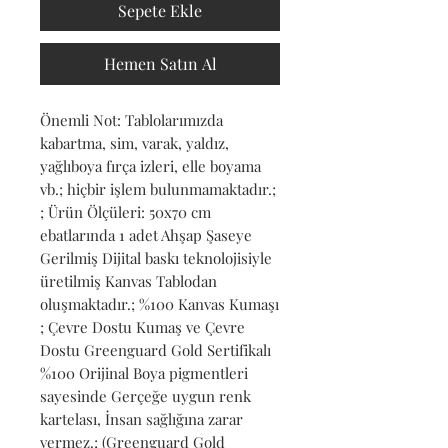
Sepete Ekle
Hemen Satın Al
Önemli Not: Tablolarımızda 
kabartma, sim, varak, yaldız, 
yağlıboya fırça izleri, elle boyama 
vb.; hiçbir işlem bulunmamaktadır.; 
; Ürün Ölçüleri: 50x70 cm 
ebatlarında 1 adet Ahşap Şaseye 
Gerilmiş Dijital baskı teknolojisiyle 
üretilmiş Kanvas Tablodan 
oluşmaktadır.; %100 Kanvas Kumaşı 
; Çevre Dostu Kumaş ve Çevre 
Dostu Greenguard Gold Sertifikalı 
%100 Orijinal Boya pigmentleri 
sayesinde Gerçeğe uygun renk 
kartelası, İnsan sağlığına zarar 
vermez.; (Greenguard Gold 