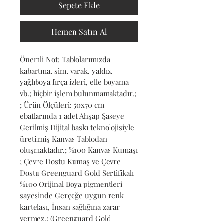
Sepete Ekle
Hemen Satın Al
Önemli Not: Tablolarımızda 
kabartma, sim, varak, yaldız, 
yağlıboya fırça izleri, elle boyama 
vb.; hiçbir işlem bulunmamaktadır.; 
; Ürün Ölçüleri: 50x70 cm 
ebatlarında 1 adet Ahşap Şaseye 
Gerilmiş Dijital baskı teknolojisiyle 
üretilmiş Kanvas Tablodan 
oluşmaktadır.; %100 Kanvas Kumaşı 
; Çevre Dostu Kumaş ve Çevre 
Dostu Greenguard Gold Sertifikalı 
%100 Orijinal Boya pigmentleri 
sayesinde Gerçeğe uygun renk 
kartelası, İnsan sağlığına zarar 
vermez.; (Greenguard Gold 