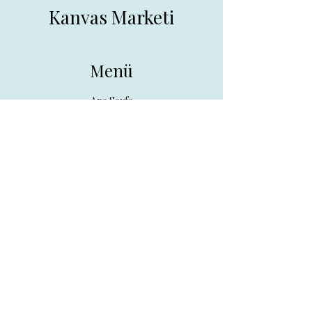
Kanvas Marketi
Menü
Ana Sayfa
Tüm Ürünler
Hakkında
İletişim
İletişim
drpreklam@gmail.com
0 (531) 730 26 57