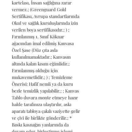
kartelası, İnsan sağlığına zarar 
vermez.; (Greenguard Gold 
Sertifikası, Avrupa standartlarında 
Okul ve sağlık kuruluşlarında izin 
verilen boya sertifikasıdır.; ) ; 
Fırınlanmış 1. Sınıf Köknar 
ağacından imal edilmiş Kanvasa 
Özel Şase (Düz çıta asla 
kullanılmamaktadır.; Kanvasın 
altında kalan kısım eğimlidir.; 
Fırınlanmış olduğu için 
mukavemetlidir.; ) ; Temizleme 
Önerisi: Hafif nemli ya da kuru 
bezle temizlik yapılabilir.; ; Kanvas 
Tablo duvara monte etmeye hazır 
halde tarafınıza ulaştırılır, askı 
aparatı tabloya çakılı vaziyette gelir 
ve çivi ile birlikte gönderilir.; * 
Baskı kasnağın yanlarında da 
devam eder, birleştirme işlemi 