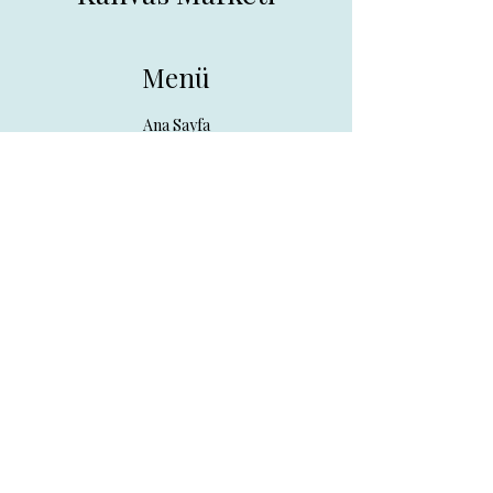
Menü
Ana Sayfa
Tüm Ürünler
Hakkında
İletişim
İletişim
drpreklam@gmail.com
0 (531) 730 26 57
Adres