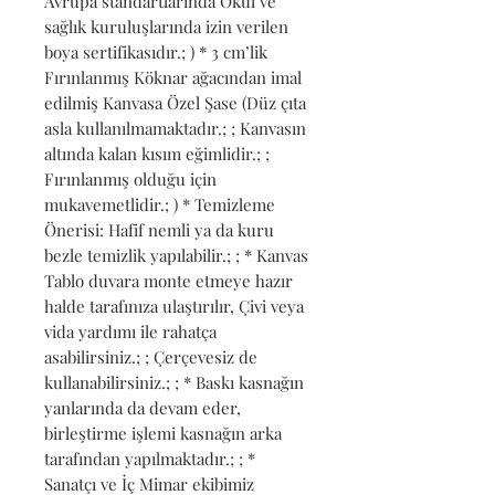
Avrupa standartlarında Okul ve 
sağlık kuruluşlarında izin verilen 
boya sertifikasıdır.; ) * 3 cm’lik 
Fırınlanmış Köknar ağacından imal 
edilmiş Kanvasa Özel Şase (Düz çıta 
asla kullanılmamaktadır.; ; Kanvasın 
altında kalan kısım eğimlidir.; ; 
Fırınlanmış olduğu için 
mukavemetlidir.; ) * Temizleme 
Önerisi: Hafif nemli ya da kuru 
bezle temizlik yapılabilir.; ; * Kanvas 
Tablo duvara monte etmeye hazır 
halde tarafınıza ulaştırılır, Çivi veya 
vida yardımı ile rahatça 
asabilirsiniz.; ; Çerçevesiz de 
kullanabilirsiniz.; ; * Baskı kasnağın 
yanlarında da devam eder, 
birleştirme işlemi kasnağın arka 
tarafından yapılmaktadır.; ; * 
Sanatçı ve İç Mimar ekibimiz 