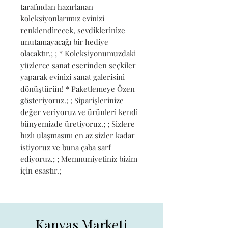
tarafından hazırlanan 
koleksiyonlarımız evinizi 
renklendirecek, sevdiklerinize 
unutamayacağı bir hediye 
olacaktır.; ; * Koleksiyonumuzdaki 
yüzlerce sanat eserinden seçkiler 
yaparak evinizi sanat galerisini 
dönüştürün! * Paketlemeye Özen 
gösteriyoruz.; ; Siparişlerinize 
değer veriyoruz ve ürünleri kendi 
bünyemizde üretiyoruz.; ; Sizlere 
hızlı ulaşmasını en az sizler kadar 
istiyoruz ve buna çaba sarf 
ediyoruz.; ; Memnuniyetiniz bizim 
için esastır.;
Kanvas Marketi