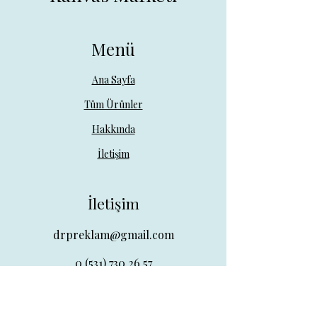
Menü
Ana Sayfa
Tüm Ürünler
Hakkında
İletişim
İletişim
drpreklam@gmail.com
0 (531) 730 26 57
Adres