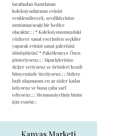
tarafından hazırlanan 
koleksiyonlarımız evinizi 
renklendirecek, sevdiklerinize 
unutamayacağı bir hediye 
olacaktır.; ; * Koleksiyonumuzdaki 
yüzlerce sanat eserinden seçkiler 
yaparak evinizi sanat galerisini 
dönüştürün! * Paketlemeye Özen 
gösteriyoruz.; ; Siparişlerinize 
değer veriyoruz ve ürünleri kendi 
bünyemizde üretiyoruz.; ; Sizlere 
hızlı ulaşmasını en az sizler kadar 
istiyoruz ve buna çaba sarf 
ediyoruz.; ; Memnuniyetiniz bizim 
için esastır.;
Kanvas Marketi