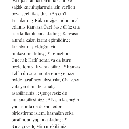
Avrupa standartlarında Okul ve 
sağlık kuruluşlarında izin verilen 
boya sertifikasıdır.; ) * 3 cm’lik 
Fırınlanmış Köknar ağacından imal 
edilmiş Kanvasa Özel Şase (Düz çıta 
asla kullanılmamaktadır.; ; Kanvasın 
altında kalan kısım eğimlidir.; ; 
Fırınlanmış olduğu için 
mukavemetlidir.; ) * Temizleme 
Önerisi: Hafif nemli ya da kuru 
bezle temizlik yapılabilir.; ; * Kanvas 
Tablo duvara monte etmeye hazır 
halde tarafınıza ulaştırılır, Çivi veya 
vida yardımı ile rahatça 
asabilirsiniz.; ; Çerçevesiz de 
kullanabilirsiniz.; ; * Baskı kasnağın 
yanlarında da devam eder, 
birleştirme işlemi kasnağın arka 
tarafından yapılmaktadır.; ; * 
Sanatçı ve İç Mimar ekibimiz 