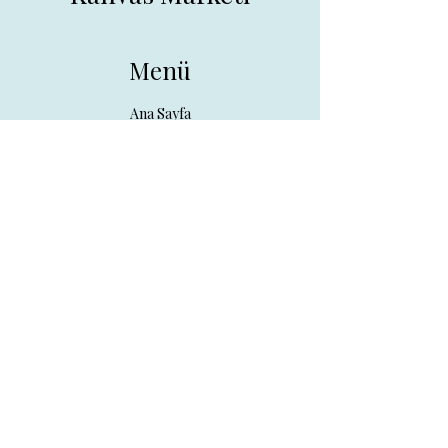
Menü
Ana Sayfa
Tüm Ürünler
Hakkında
İletişim
İletişim
drpreklam@gmail.com
0 (531) 730 26 57
Adres