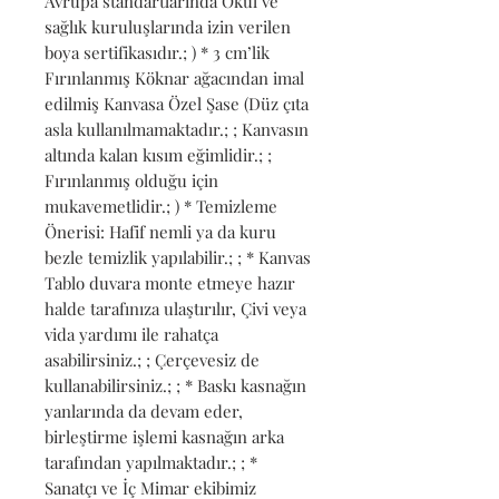
Avrupa standartlarında Okul ve 
sağlık kuruluşlarında izin verilen 
boya sertifikasıdır.; ) * 3 cm’lik 
Fırınlanmış Köknar ağacından imal 
edilmiş Kanvasa Özel Şase (Düz çıta 
asla kullanılmamaktadır.; ; Kanvasın 
altında kalan kısım eğimlidir.; ; 
Fırınlanmış olduğu için 
mukavemetlidir.; ) * Temizleme 
Önerisi: Hafif nemli ya da kuru 
bezle temizlik yapılabilir.; ; * Kanvas 
Tablo duvara monte etmeye hazır 
halde tarafınıza ulaştırılır, Çivi veya 
vida yardımı ile rahatça 
asabilirsiniz.; ; Çerçevesiz de 
kullanabilirsiniz.; ; * Baskı kasnağın 
yanlarında da devam eder, 
birleştirme işlemi kasnağın arka 
tarafından yapılmaktadır.; ; * 
Sanatçı ve İç Mimar ekibimiz 