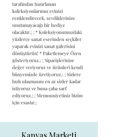
tarafından hazırlanan 
koleksiyonlarımız evinizi 
renklendirecek, sevdiklerinize 
unutamayacağı bir hediye 
olacaktır.; ; * Koleksiyonumuzdaki 
yüzlerce sanat eserinden seçkiler 
yaparak evinizi sanat galerisini 
dönüştürün! * Paketlemeye Özen 
gösteriyoruz.; ; Siparişlerinize 
değer veriyoruz ve ürünleri kendi 
bünyemizde üretiyoruz.; ; Sizlere 
hızlı ulaşmasını en az sizler kadar 
istiyoruz ve buna çaba sarf 
ediyoruz.; ; Memnuniyetiniz bizim 
için esastır.;
Kanvas Marketi