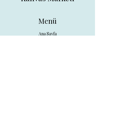
Menü
Ana Sayfa
Tüm Ürünler
Hakkında
İletişim
İletişim
drpreklam@gmail.com
0 (531) 730 26 57
Adres