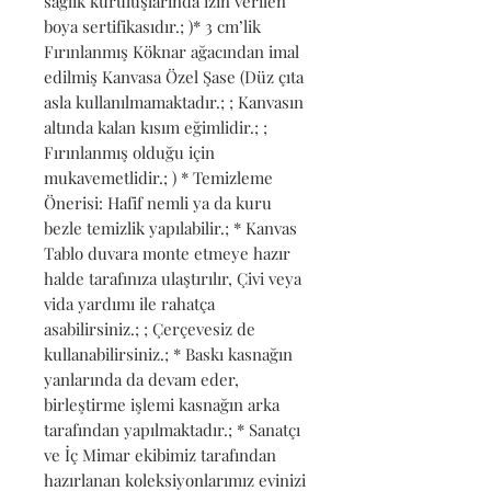
sağlık kuruluşlarında izin verilen 
boya sertifikasıdır.; )* 3 cm’lik 
Fırınlanmış Köknar ağacından imal 
edilmiş Kanvasa Özel Şase (Düz çıta 
asla kullanılmamaktadır.; ; Kanvasın 
altında kalan kısım eğimlidir.; ; 
Fırınlanmış olduğu için 
mukavemetlidir.; ) * Temizleme 
Önerisi: Hafif nemli ya da kuru 
bezle temizlik yapılabilir.; * Kanvas 
Tablo duvara monte etmeye hazır 
halde tarafınıza ulaştırılır, Çivi veya 
vida yardımı ile rahatça 
asabilirsiniz.; ; Çerçevesiz de 
kullanabilirsiniz.; * Baskı kasnağın 
yanlarında da devam eder, 
birleştirme işlemi kasnağın arka 
tarafından yapılmaktadır.; * Sanatçı 
ve İç Mimar ekibimiz tarafından 
hazırlanan koleksiyonlarımız evinizi 