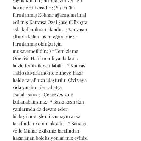
sağlık kuruluşlarında izin verilen 
boya sertifikasıdır.; )* 3 cm’lik 
Fırınlanmış Köknar ağacından imal 
edilmiş Kanvasa Özel Şase (Düz çıta 
asla kullanılmamaktadır.; ; Kanvasın 
altında kalan kısım eğimlidir.; ; 
Fırınlanmış olduğu için 
mukavemetlidir.; ) * Temizleme 
Önerisi: Hafif nemli ya da kuru 
bezle temizlik yapılabilir.; * Kanvas 
Tablo duvara monte etmeye hazır 
halde tarafınıza ulaştırılır, Çivi veya 
vida yardımı ile rahatça 
asabilirsiniz.; ; Çerçevesiz de 
kullanabilirsiniz.; * Baskı kasnağın 
yanlarında da devam eder, 
birleştirme işlemi kasnağın arka 
tarafından yapılmaktadır.; * Sanatçı 
ve İç Mimar ekibimiz tarafından 
hazırlanan koleksiyonlarımız evinizi 