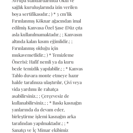
Avrupa standartlarında Okul ve 
sağlık kuruluşlarında izin verilen 
boya sertifikasıdır.; ) * 3 cm’lik 
Fırınlanmış Köknar ağacından imal 
edilmiş Kanvasa Özel Şase (Düz çıta 
asla kullanılmamaktadır.; ; Kanvasın 
altında kalan kısım eğimlidir.; ; 
Fırınlanmış olduğu için 
mukavemetlidir.; ) * Temizleme 
Önerisi: Hafif nemli ya da kuru 
bezle temizlik yapılabilir.; ; * Kanvas 
Tablo duvara monte etmeye hazır 
halde tarafınıza ulaştırılır, Çivi veya 
vida yardımı ile rahatça 
asabilirsiniz.; ; Çerçevesiz de 
kullanabilirsiniz.; ; * Baskı kasnağın 
yanlarında da devam eder, 
birleştirme işlemi kasnağın arka 
tarafından yapılmaktadır.; ; * 
Sanatçı ve İç Mimar ekibimiz 