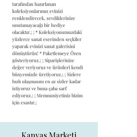
tarafından hazırlanan 
koleksiyonlarımız evinizi 
renklendirecek, sevdiklerinize 
unutamayacağı bir hediye 
olacaktır.; ; * Koleksiyonumuzdaki 
yüzlerce sanat eserinden seçkiler 
yaparak evinizi sanat galerisini 
dönüştürün! * Paketlemeye Özen 
gösteriyoruz.; ; Siparişlerinize 
değer veriyoruz ve ürünleri kendi 
bünyemizde üretiyoruz.; ; Sizlere 
hızlı ulaşmasını en az sizler kadar 
istiyoruz ve buna çaba sarf 
ediyoruz.; ; Memnuniyetiniz bizim 
için esastır.;
Kanvas Marketi