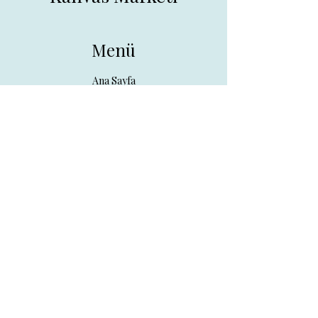
Menü
Ana Sayfa
Tüm Ürünler
Hakkında
İletişim
İletişim
drpreklam@gmail.com
0 (531) 730 26 57
Adres