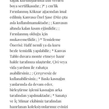
sağlık kuruluşlarında izin verilen 
boya sertifikasıdır.; )* 3 cm’lik 
Fırınlanmış Köknar ağacından imal 
edilmiş Kanvasa Özel Şase (Düz çıta 
asla kullanılmamaktadır.; ; Kanvasın 
altında kalan kısım eğimlidir.; ; 
Fırınlanmış olduğu için 
mukavemetlidir.; ) * Temizleme 
Önerisi: Hafif nemli ya da kuru 
bezle temizlik yapılabilir.; * Kanvas 
Tablo duvara monte etmeye hazır 
halde tarafınıza ulaştırılır, Çivi veya 
vida yardımı ile rahatça 
asabilirsiniz.; ; Çerçevesiz de 
kullanabilirsiniz.; * Baskı kasnağın 
yanlarında da devam eder, 
birleştirme işlemi kasnağın arka 
tarafından yapılmaktadır.; * Sanatçı 
ve İç Mimar ekibimiz tarafından 
hazırlanan koleksiyonlarımız evinizi 