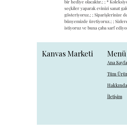
bir hediye olacaktır.; ; * Koleks
seçkiler yaparak evinizi sanat g
gösteriyoruz.; ; Siparişlerinize 
bünyemizde üretiyoruz.; ; Sizlere 
istiyoruz ve buna çaba sarf ediyo
Kanvas Marketi
Menü
Ana Sayf
Tüm Ürün
Hakkınd
İletişim