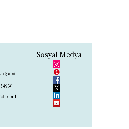
Sosyal Medya
yh Şamil
 34930
İstanbul