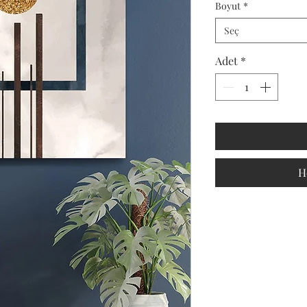
Boyut
*
Seç
Adet
*
H