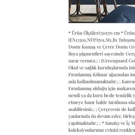
* Ürün Ölçüleri:50x70 cm * Ürün
(EN13501,NFPA701,M1,B1 Tutuşmaya 
Dostu Kumaş ve Çevre Dostu Gree
Boya pigmentleri sayesinde Gerçe
zarar vermez.; ; (Greenguard Gold
Okul ve sağlık kuruluşlarında izin 
Fırınlanmış Köknar ağacından ima
asla kullanılmamaktadır.; ; Kanvası
Fırınlanmış olduğu için mukavemet
nemli ya da kuru bezle temizlik ya
etmeye hazır halde tarafınıza ulaşt
asabilirsiniz.; ; Çerçevesiz de kull
yanlarında da devam eder, birleş
yapılmaktadır.; ; * Sanatçı ve İç 
koleksiyonlarımız evinizi renkle