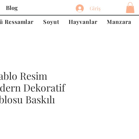
Blog
Giriş
ü Ressamlar
Soyut
Hayvanlar
Manzara
ablo Resim
dern Dekoratif
losu Baskılı
at