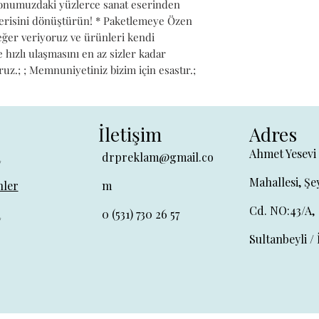
iyonumuzdaki yüzlerce sanat eserinden 
alerisini dönüştürün! * Paketlemeye Özen 
değer veriyoruz ve ürünleri kendi 
hızlı ulaşmasını en az sizler kadar 
ruz.; ; Memnuniyetiniz bizim için esastır.;
İletişim
Adres
Ahmet Yesevi
a
drpreklam@gmail.co
Mahallesi, Şe
ler
m
Cd. NO:43/A,
a
0 (531) 730 26 57
Sultanbeyli / 