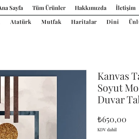
Ana Sayfa
Tüm Ürünler
Hakkımızda
İletişim
i
Atatürk
Mutfak
Haritalar
Dini
Ünl
Kanvas T
Soyut Mo
Duvar Tab
Fiy
₺650,00
KDV dahil