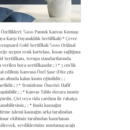
 Özellikleri: %100 Pamuk Kanvas Kumaşı 
Karşı Dayanıklılık Sertifikalı) * Çevre 
nguard Gold Sertifikalı %100 Orijinal 
ğe uygun renk kartelası, İnsan sağlığına 
 Sertifikası, Avrupa standartlarında 
verilen boya sertifikasıdır.; ) * 3 cm’lik 
l edilmiş Kanvasa Özel Şase (Düz çıta 
n altında kalan kısım eğimlidir.; ; 
lidir.; ) * Temizleme Önerisi: Hafif 
pılabilir.; ; * Kanvas Tablo duvara monte 
ırılır, Çivi veya vida yardımı ile rahatça 
anabilirsiniz.; ; * Baskı kasnağın 
tirme işlemi kasnağın arka tarafından 
Mimar ekibimiz tarafından hazırlanan 
ndirecek, sevdiklerinize unutamayacağı 