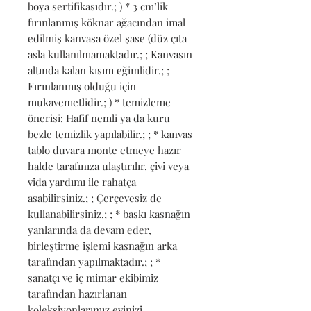
boya sertifikasıdır.; ) * 3 cm’lik 
fırınlanmış köknar ağacından imal 
edilmiş kanvasa özel şase (düz çıta 
asla kullanılmamaktadır.; ; Kanvasın 
altında kalan kısım eğimlidir.; ; 
Fırınlanmış olduğu için 
mukavemetlidir.; ) * temizleme 
önerisi: Hafif nemli ya da kuru 
bezle temizlik yapılabilir.; ; * kanvas 
tablo duvara monte etmeye hazır 
halde tarafınıza ulaştırılır, çivi veya 
vida yardımı ile rahatça 
asabilirsiniz.; ; Çerçevesiz de 
kullanabilirsiniz.; ; * baskı kasnağın 
yanlarında da devam eder, 
birleştirme işlemi kasnağın arka 
tarafından yapılmaktadır.; ; * 
sanatçı ve iç mimar ekibimiz 
tarafından hazırlanan 
koleksiyonlarımız evinizi 