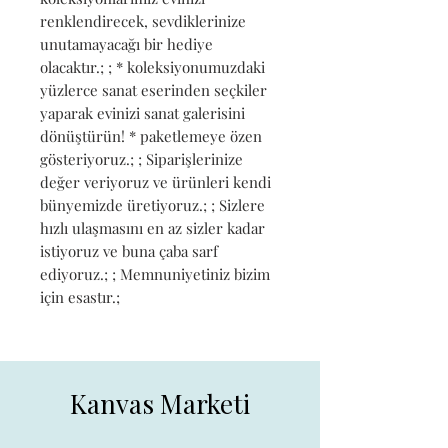
renklendirecek, sevdiklerinize 
unutamayacağı bir hediye 
olacaktır.; ; * koleksiyonumuzdaki 
yüzlerce sanat eserinden seçkiler 
yaparak evinizi sanat galerisini 
dönüştürün! * paketlemeye özen 
gösteriyoruz.; ; Siparişlerinize 
değer veriyoruz ve ürünleri kendi 
bünyemizde üretiyoruz.; ; Sizlere 
hızlı ulaşmasını en az sizler kadar 
istiyoruz ve buna çaba sarf 
ediyoruz.; ; Memnuniyetiniz bizim 
için esastır.;
Kanvas Marketi