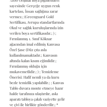
%100 Orijinal Boya pigmentleri 
sayesinde Gerçeğe uygun renk 
kartelası, İnsan sağlığına zarar 
vermez.; (Greenguard Gold 
Sertifikası, Avrupa standartlarında 
Okul ve sağlık kuruluşlarında izin 
verilen boya sertifikasıdır.; ) ; 
Fırınlanmış 1. Sınıf Köknar 
ağacından imal edilmiş Kanvasa 
Özel Şase (Düz çıta asla 
kullanılmamaktadır.; Kanvasın 
altında kalan kısım eğimlidir.; 
Fırınlanmış olduğu için 
mukavemetlidir.; ) ; Temizleme 
Önerisi: Hafif nemli ya da kuru 
bezle temizlik yapılabilir.; ; Kanvas 
Tablo duvara monte etmeye hazır 
halde tarafınıza ulaştırılır, askı 
aparatı tabloya çakılı vaziyette gelir 
ve çivi ile birlikte gönderilir.; * 