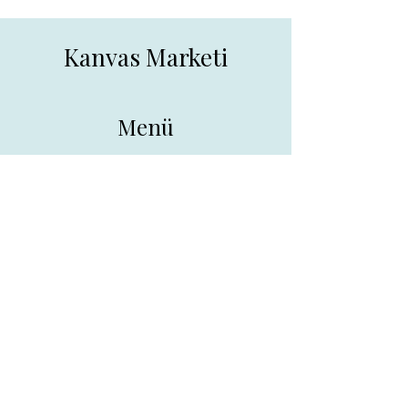
Kanvas Marketi
Menü
Ana Sayfa
Tüm Ürünler
Hakkında
İletişim
İletişim
drpreklam@gmail.com
0 (531) 730 26 57