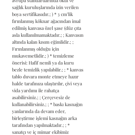
avrupa standartlarında okul ve 
sağlık kuruluşlarında izin verilen 
boya sertifikasıdır.; ) * 3 cm’lik 
fırınlanmış köknar ağacından imal 
edilmiş kanvasa özel şase (düz çıta 
asla kullanılmamaktadır.; ; Kanvasın 
altında kalan kısım eğimlidir.; ; 
Fırınlanmış olduğu için 
mukavemetlidir.; ) * temizleme 
önerisi: Hafif nemli ya da kuru 
bezle temizlik yapılabilir.; ; * kanvas 
tablo duvara monte etmeye hazır 
halde tarafınıza ulaştırılır, çivi veya 
vida yardımı ile rahatça 
asabilirsiniz.; ; Çerçevesiz de 
kullanabilirsiniz.; ; * baskı kasnağın 
yanlarında da devam eder, 
birleştirme işlemi kasnağın arka 
tarafından yapılmaktadır.; ; * 
sanatçı ve iç mimar ekibimiz 