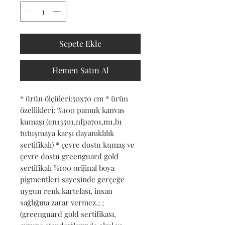
Sepete Ekle
Hemen Satın Al
* ürün ölçüleri:50x70 cm * ürün 
özellikleri: %100 pamuk kanvas 
kumaşı (en13501,nfpa701,m1,b1 
tutuşmaya karşı dayanıklılık 
sertifikalı) * çevre dostu kumaş ve 
çevre dostu greenguard gold 
sertifikalı %100 orijinal boya 
pigmentleri sayesinde gerçeğe 
uygun renk kartelası, insan 
sağlığına zarar vermez.; ; 
(greenguard gold sertifikası, 