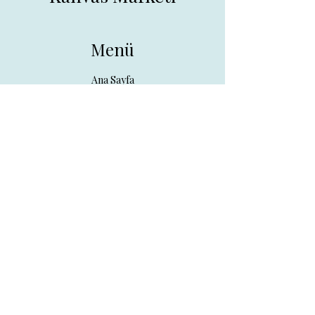
Menü
Ana Sayfa
Tüm Ürünler
Hakkında
İletişim
İletişim
drpreklam@gmail.com
0 (531) 730 26 57
Adres