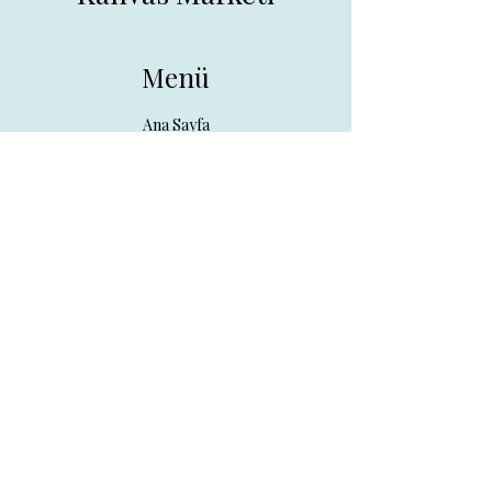
Menü
Ana Sayfa
Tüm Ürünler
Hakkında
İletişim
İletişim
drpreklam@gmail.com
0 (531) 730 26 57
Adres