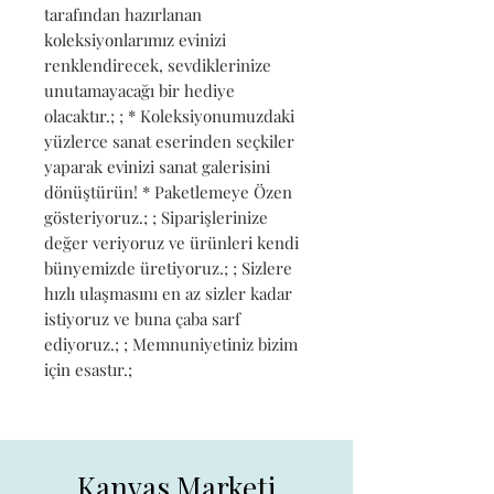
tarafından hazırlanan 
koleksiyonlarımız evinizi 
renklendirecek, sevdiklerinize 
unutamayacağı bir hediye 
olacaktır.; ; * Koleksiyonumuzdaki 
yüzlerce sanat eserinden seçkiler 
yaparak evinizi sanat galerisini 
dönüştürün! * Paketlemeye Özen 
gösteriyoruz.; ; Siparişlerinize 
değer veriyoruz ve ürünleri kendi 
bünyemizde üretiyoruz.; ; Sizlere 
hızlı ulaşmasını en az sizler kadar 
istiyoruz ve buna çaba sarf 
ediyoruz.; ; Memnuniyetiniz bizim 
için esastır.;
Kanvas Marketi