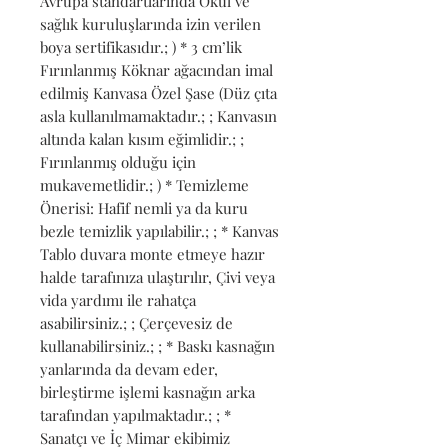
Avrupa standartlarında Okul ve 
sağlık kuruluşlarında izin verilen 
boya sertifikasıdır.; ) * 3 cm’lik 
Fırınlanmış Köknar ağacından imal 
edilmiş Kanvasa Özel Şase (Düz çıta 
asla kullanılmamaktadır.; ; Kanvasın 
altında kalan kısım eğimlidir.; ; 
Fırınlanmış olduğu için 
mukavemetlidir.; ) * Temizleme 
Önerisi: Hafif nemli ya da kuru 
bezle temizlik yapılabilir.; ; * Kanvas 
Tablo duvara monte etmeye hazır 
halde tarafınıza ulaştırılır, Çivi veya 
vida yardımı ile rahatça 
asabilirsiniz.; ; Çerçevesiz de 
kullanabilirsiniz.; ; * Baskı kasnağın 
yanlarında da devam eder, 
birleştirme işlemi kasnağın arka 
tarafından yapılmaktadır.; ; * 
Sanatçı ve İç Mimar ekibimiz 