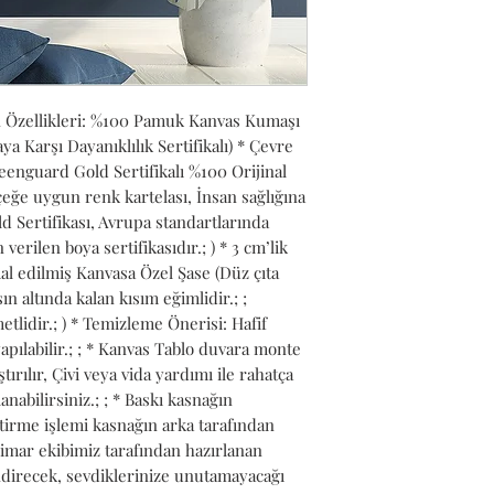
n Özellikleri: %100 Pamuk Kanvas Kumaşı 
Karşı Dayanıklılık Sertifikalı) * Çevre 
nguard Gold Sertifikalı %100 Orijinal 
ğe uygun renk kartelası, İnsan sağlığına 
 Sertifikası, Avrupa standartlarında 
verilen boya sertifikasıdır.; ) * 3 cm’lik 
l edilmiş Kanvasa Özel Şase (Düz çıta 
n altında kalan kısım eğimlidir.; ; 
lidir.; ) * Temizleme Önerisi: Hafif 
pılabilir.; ; * Kanvas Tablo duvara monte 
ırılır, Çivi veya vida yardımı ile rahatça 
anabilirsiniz.; ; * Baskı kasnağın 
tirme işlemi kasnağın arka tarafından 
Mimar ekibimiz tarafından hazırlanan 
ndirecek, sevdiklerinize unutamayacağı 