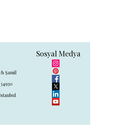
Sosyal Medya
yh Şamil
 34930
İstanbul