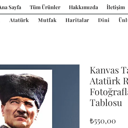
Ana Sayfa
Tüm Ürünler
Hakkımızda
İletişim
i
Atatürk
Mutfak
Haritalar
Dini
Ünl
Kanvas T
Atatürk 
Fotoğrafl
Tablosu
Fiy
₺550,00