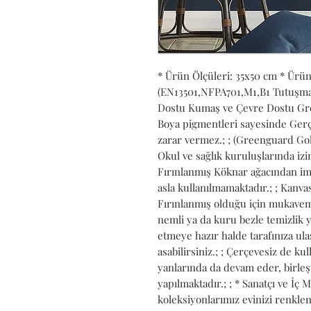
* Ürün Ölçüleri: 35x50 cm * Ürü
(EN13501,NFPA701,M1,B1 Tutuşmaya 
Dostu Kumaş ve Çevre Dostu Gree
Boya pigmentleri sayesinde Gerçe
zarar vermez.; ; (Greenguard Gold
Okul ve sağlık kuruluşlarında izin 
Fırınlanmış Köknar ağacından ima
asla kullanılmamaktadır.; ; Kanvası
Fırınlanmış olduğu için mukavemet
nemli ya da kuru bezle temizlik ya
etmeye hazır halde tarafınıza ulaşt
asabilirsiniz.; ; Çerçevesiz de kull
yanlarında da devam eder, birleş
yapılmaktadır.; ; * Sanatçı ve İç 
koleksiyonlarımız evinizi renkle