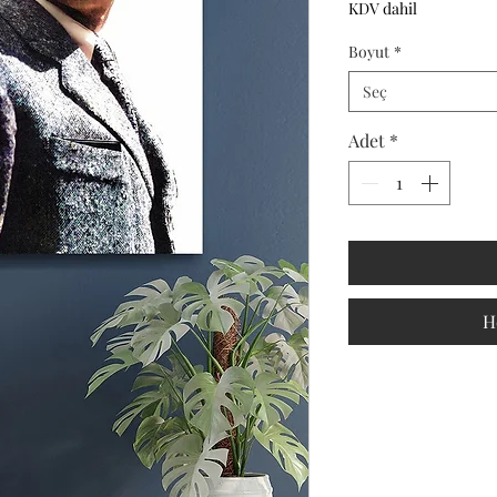
KDV dahil
Boyut
*
Seç
Adet
*
H