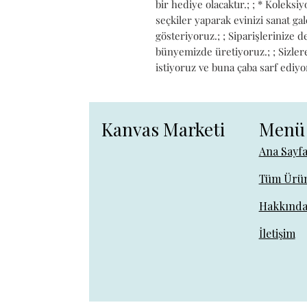
bir hediye olacaktır.; ; * Koleks
seçkiler yaparak evinizi sanat g
gösteriyoruz.; ; Siparişlerinize 
bünyemizde üretiyoruz.; ; Sizlere 
istiyoruz ve buna çaba sarf ediyo
Kanvas Marketi
Menü
Ana Sayf
Tüm Ürün
Hakkınd
İletişim