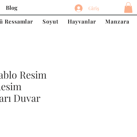
Blog
Giriş
ü Ressamlar
Soyut
Hayvanlar
Manzara
ablo Resim
Resim
arı Duvar
at