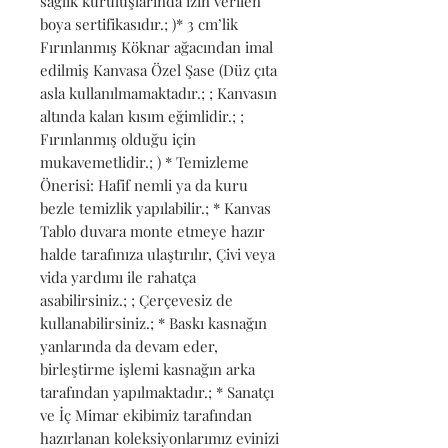
sağlık kuruluşlarında izin verilen 
boya sertifikasıdır.; )* 3 cm’lik 
Fırınlanmış Köknar ağacından imal 
edilmiş Kanvasa Özel Şase (Düz çıta 
asla kullanılmamaktadır.; ; Kanvasın 
altında kalan kısım eğimlidir.; ; 
Fırınlanmış olduğu için 
mukavemetlidir.; ) * Temizleme 
Önerisi: Hafif nemli ya da kuru 
bezle temizlik yapılabilir.; * Kanvas 
Tablo duvara monte etmeye hazır 
halde tarafınıza ulaştırılır, Çivi veya 
vida yardımı ile rahatça 
asabilirsiniz.; ; Çerçevesiz de 
kullanabilirsiniz.; * Baskı kasnağın 
yanlarında da devam eder, 
birleştirme işlemi kasnağın arka 
tarafından yapılmaktadır.; * Sanatçı 
ve İç Mimar ekibimiz tarafından 
hazırlanan koleksiyonlarımız evinizi 