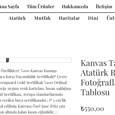
Ana Sayfa
Tüm Ürünler
Hakkımızda
İletişim
i
Atatürk
Mutfak
Haritalar
Dini
Ünl
Kanvas T
Atatürk 
Özellikleri: %100 Kanvas Kumaşı 
 Karşı Dayanıklılık Sertifikalı)* Çevre 
Fotoğrafl
nguard Gold Sertifikalı %100 Orijinal 
ğe uygun renk kartelası, İnsan sağlığına 
Tablosu
 Sertifikası, Avrupa standartlarında 
verilen boya sertifikasıdır.; )* 3 cm’lik 
Fiy
l edilmiş Kanvasa Özel Şase (Düz çıta 
₺550,00
n altında kalan kısım eğimlidir.; ; 