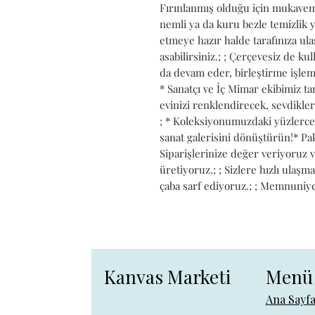
Fırınlanmış olduğu için mukavemet
nemli ya da kuru bezle temizlik y
etmeye hazır halde tarafınıza ulaşt
asabilirsiniz.; ; Çerçevesiz de kul
da devam eder, birleştirme işlemi
* Sanatçı ve İç Mimar ekibimiz ta
evinizi renklendirecek, sevdikler
; * Koleksiyonumuzdaki yüzlerce 
sanat galerisini dönüştürün!* Pa
Siparişlerinize değer veriyoruz 
üretiyoruz.; ; Sizlere hızlı ulaşma
çaba sarf ediyoruz.; ; Memnuniyeti
Kanvas Marketi
Menü
Ana Sayf