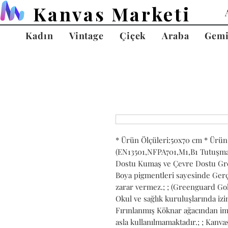
Kanvas Marketi
Kadın
Vintage
Çiçek
Araba
Gem
* Ürün Ölçüleri:50x70 cm * Ürün 
(EN13501,NFPA701,M1,B1 Tutuşmaya
Dostu Kumaş ve Çevre Dostu Gree
Boya pigmentleri sayesinde Gerçe
zarar vermez.; ; (Greenguard Gold
Okul ve sağlık kuruluşlarında izin 
Fırınlanmış Köknar ağacından ima
asla kullanılmamaktadır.; ; Kanvası