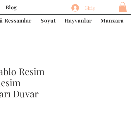
Blog
Giriş
ü Ressamlar
Soyut
Hayvanlar
Manzara
ablo Resim
Resim
arı Duvar
at