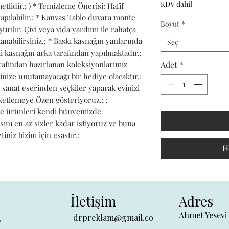
KDV dahil
lidir.; ) * Temizleme Önerisi: Hafif 
apılabilir.; * Kanvas Tablo duvara monte 
Boyut
*
ırılır, Çivi veya vida yardımı ile rahatça 
lanabilirsiniz.; * Baskı kasnağın yanlarında 
Seç
 kasnağın arka tarafından yapılmaktadır.; 
Adet
*
rafından hazırlanan koleksiyonlarımız 
inize unutamayacağı bir hediye olacaktır.; 
sanat eserinden seçkiler yaparak evinizi 
ketlemeye Özen gösteriyoruz.; ; 
ve ürünleri kendi bünyemizde 
sını en az sizler kadar istiyoruz ve buna 
niz bizim için esastır.;
H
İletişim
Adres
Ahmet Yesevi
a
drpreklam@gmail.co