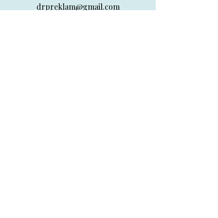
drpreklam@gmail.com
0 (531) 730 26 57
Adres
Ahmet Yesevi Mahallesi,
Şeyh Şamil Cd. NO:43/A,
34930 Sultanbeyli /
İstanbul
Sosyal Medya