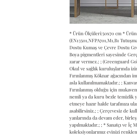
* Ürün Ölçüleri:50x70 cm * Ürün
(EN13501,NFPA701,M1,B1 Tutuşmaya 
Dostu Kumaş ve Çevre Dostu Gree
Boya pigmentleri sayesinde Gerçe
zarar vermez.; ; (Greenguard Gold
Okul ve sağlık kuruluşlarında izin 
Fırınlanmış Köknar ağacından ima
asla kullanılmamaktadır.; ; Kanvası
Fırınlanmış olduğu için mukavemet
nemli ya da kuru bezle temizlik ya
etmeye hazır halde tarafınıza ulaşt
asabilirsiniz.; ; Çerçevesiz de kull
yanlarında da devam eder, birleş
yapılmaktadır.; ; * Sanatçı ve İç 
koleksiyonlarımız evinizi renkle