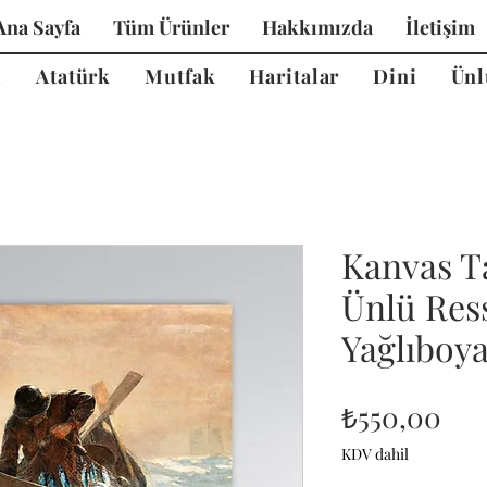
Ana Sayfa
Tüm Ürünler
Hakkımızda
İletişim
i
Atatürk
Mutfak
Haritalar
Dini
Ünl
Kanvas T
Ünlü Ress
Yağlıboy
Fiy
₺550,00
KDV dahil