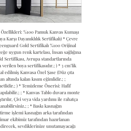
 Özellikleri: %100 Pamuk Kanvas Kumaşı 
Karşı Dayanıklılık Sertifikalı) * Çevre 
nguard Gold Sertifikalı %100 Orijinal 
ğe uygun renk kartelası, İnsan sağlığına 
 Sertifikası, Avrupa standartlarında 
verilen boya sertifikasıdır.; ) * 3 cm’lik 
l edilmiş Kanvasa Özel Şase (Düz çıta 
n altında kalan kısım eğimlidir.; ; 
lidir.; ) * Temizleme Önerisi: Hafif 
pılabilir.; ; * Kanvas Tablo duvara monte 
ırılır, Çivi veya vida yardımı ile rahatça 
anabilirsiniz.; ; * Baskı kasnağın 
tirme işlemi kasnağın arka tarafından 
Mimar ekibimiz tarafından hazırlanan 
ndirecek, sevdiklerinize unutamayacağı 