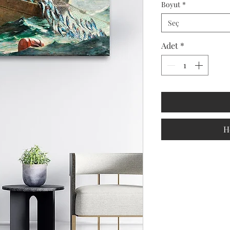
Boyut
*
Seç
Adet
*
H