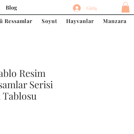
Blog
Giriş
ü Ressamlar
Soyut
Hayvanlar
Manzara
ablo Resim
amlar Serisi
a Tablosu
at