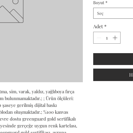
Boyut
*
Seç
Adet
*
H
a, sim, varak, yaldız, yağlıboya fırça 
lem bulunmamaktadır.; ; Ürün ölçüleri: 
şaseye gerilmiş dijital baskı 
ablodan oluşmaktadır.; %100 kanvas 
vre dostu greenguard gold sertifikalı 
ayesinde gerçeğe uygun renk kartelası, 
reenguard gold sertifikası, avrupa 