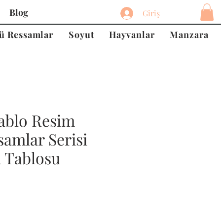
Blog
Giriş
ü Ressamlar
Soyut
Hayvanlar
Manzara
ablo Resim
amlar Serisi
a Tablosu
at