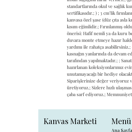
standartlarında okul ve sağlık kur
sertifikasıdır.; ) ; 3 cm’lik fırınl
kanvasa özel şase (düz çıta asla k
kısım eğimlidir.; Fırınlanmış old
önerisi: Hafif nemli ya da kuru bez
duvara monte etmeye hazır halde ta
yardımı ile rahatça asabilirsiniz.;
kasnağın yanlarında da devam ede
tarafından yapılmaktadır.; ; Sanat
hazırlanan koleksiyonlarımız evin
unutamayacağı bir hediye olacaktı
Siparişlerinize değer veriyoruz 
üretiyoruz.; Sizlere hızlı ulaşmas
çaba sarf ediyoruz.; Memnuniyetini
Kanvas Marketi
Menü
Ana Sayf