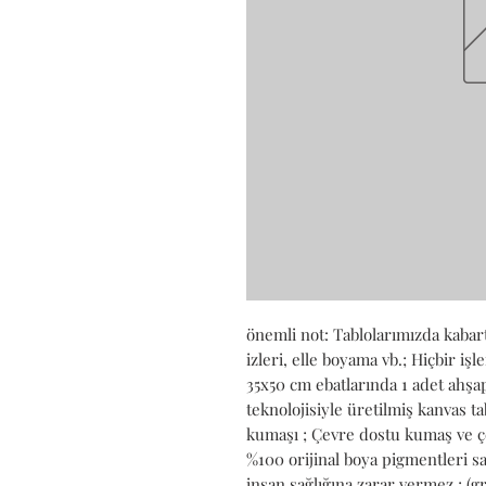
önemli not: Tablolarımızda kabartm
izleri, elle boyama vb.; Hiçbir iş
35x50 cm ebatlarında 1 adet ahşap 
teknolojisiyle üretilmiş kanvas t
kumaşı ; Çevre dostu kumaş ve çe
%100 orijinal boya pigmentleri s
insan sağlığına zarar vermez.; (g