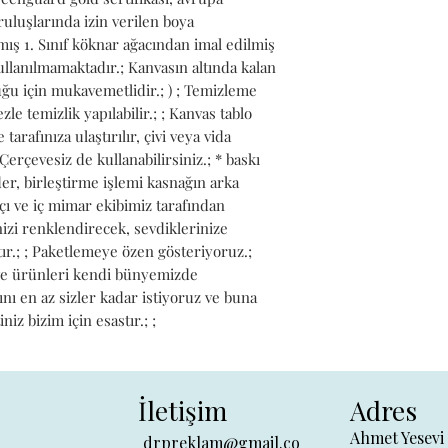
uluşlarında izin verilen boya 
anmış 1. Sınıf köknar ağacından imal edilmiş 
ullanılmamaktadır.; Kanvasın altında kalan 
uğu için mukavemetlidir.; ) ; Temizleme 
le temizlik yapılabilir.; ; Kanvas tablo 
rafınıza ulaştırılır, çivi veya vida 
 Çerçevesiz de kullanabilirsiniz.; * baskı 
r, birleştirme işlemi kasnağın arka 
çı ve iç mimar ekibimiz tarafından 
izi renklendirecek, sevdiklerinize 
r.; ; Paketlemeye özen gösteriyoruz.; 
ve ürünleri kendi bünyemizde 
ını en az sizler kadar istiyoruz ve buna 
z bizim için esastır.; ;
İletişim
Adres
Ahmet Yesevi
a
drpreklam@gmail.co