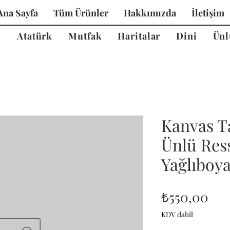
Ana Sayfa
Tüm Ürünler
Hakkımızda
İletişim
i
Atatürk
Mutfak
Haritalar
Dini
Ünl
Kanvas T
Ünlü Ress
Yağlıboy
Fiy
₺550,00
KDV dahil