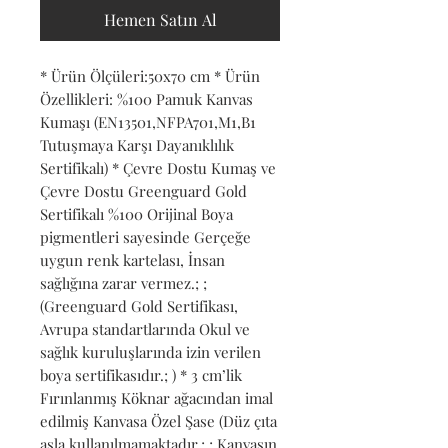
Hemen Satın Al
* Ürün Ölçüleri:50x70 cm * Ürün 
Özellikleri: %100 Pamuk Kanvas 
Kumaşı (EN13501,NFPA701,M1,B1 
Tutuşmaya Karşı Dayanıklılık 
Sertifikalı) * Çevre Dostu Kumaş ve 
Çevre Dostu Greenguard Gold 
Sertifikalı %100 Orijinal Boya 
pigmentleri sayesinde Gerçeğe 
uygun renk kartelası, İnsan 
sağlığına zarar vermez.; ; 
(Greenguard Gold Sertifikası, 
Avrupa standartlarında Okul ve 
sağlık kuruluşlarında izin verilen 
boya sertifikasıdır.; ) * 3 cm’lik 
Fırınlanmış Köknar ağacından imal 
edilmiş Kanvasa Özel Şase (Düz çıta 
asla kullanılmamaktadır.; ; Kanvasın 