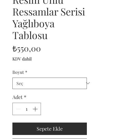
Ressamlar Serisi
Yağlıboya
Tablosu
Fiyat
₺550,00
KDV dahil
Boyut
*
Adet
*
Sepete Ekle