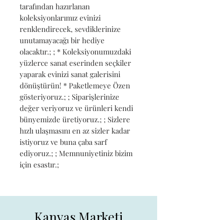
tarafından hazırlanan 
koleksiyonlarımız evinizi 
renklendirecek, sevdiklerinize 
unutamayacağı bir hediye 
olacaktır.; ; * Koleksiyonumuzdaki 
yüzlerce sanat eserinden seçkiler 
yaparak evinizi sanat galerisini 
dönüştürün! * Paketlemeye Özen 
gösteriyoruz.; ; Siparişlerinize 
değer veriyoruz ve ürünleri kendi 
bünyemizde üretiyoruz.; ; Sizlere 
hızlı ulaşmasını en az sizler kadar 
istiyoruz ve buna çaba sarf 
ediyoruz.; ; Memnuniyetiniz bizim 
için esastır.;
Kanvas Marketi