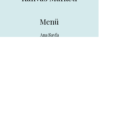
Menü
Ana Sayfa
Tüm Ürünler
Hakkında
İletişim
İletişim
drpreklam@gmail.com
0 (531) 730 26 57
Adres