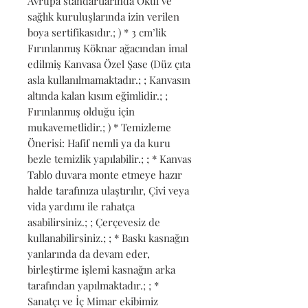
Avrupa standartlarında Okul ve 
sağlık kuruluşlarında izin verilen 
boya sertifikasıdır.; ) * 3 cm’lik 
Fırınlanmış Köknar ağacından imal 
edilmiş Kanvasa Özel Şase (Düz çıta 
asla kullanılmamaktadır.; ; Kanvasın 
altında kalan kısım eğimlidir.; ; 
Fırınlanmış olduğu için 
mukavemetlidir.; ) * Temizleme 
Önerisi: Hafif nemli ya da kuru 
bezle temizlik yapılabilir.; ; * Kanvas 
Tablo duvara monte etmeye hazır 
halde tarafınıza ulaştırılır, Çivi veya 
vida yardımı ile rahatça 
asabilirsiniz.; ; Çerçevesiz de 
kullanabilirsiniz.; ; * Baskı kasnağın 
yanlarında da devam eder, 
birleştirme işlemi kasnağın arka 
tarafından yapılmaktadır.; ; * 
Sanatçı ve İç Mimar ekibimiz 