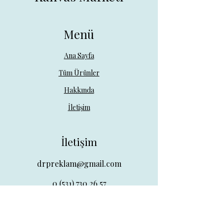
Menü
Ana Sayfa
Tüm Ürünler
Hakkında
İletişim
İletişim
drpreklam@gmail.com
0 (531) 730 26 57
Adres