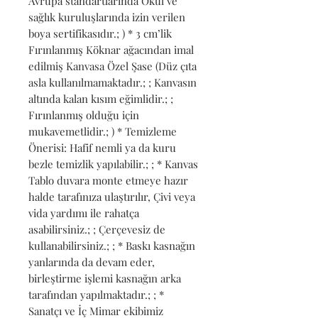
Avrupa standartlarında Okul ve 
sağlık kuruluşlarında izin verilen 
boya sertifikasıdır.; ) * 3 cm’lik 
Fırınlanmış Köknar ağacından imal 
edilmiş Kanvasa Özel Şase (Düz çıta 
asla kullanılmamaktadır.; ; Kanvasın 
altında kalan kısım eğimlidir.; ; 
Fırınlanmış olduğu için 
mukavemetlidir.; ) * Temizleme 
Önerisi: Hafif nemli ya da kuru 
bezle temizlik yapılabilir.; ; * Kanvas 
Tablo duvara monte etmeye hazır 
halde tarafınıza ulaştırılır, Çivi veya 
vida yardımı ile rahatça 
asabilirsiniz.; ; Çerçevesiz de 
kullanabilirsiniz.; ; * Baskı kasnağın 
yanlarında da devam eder, 
birleştirme işlemi kasnağın arka 
tarafından yapılmaktadır.; ; * 
Sanatçı ve İç Mimar ekibimiz 