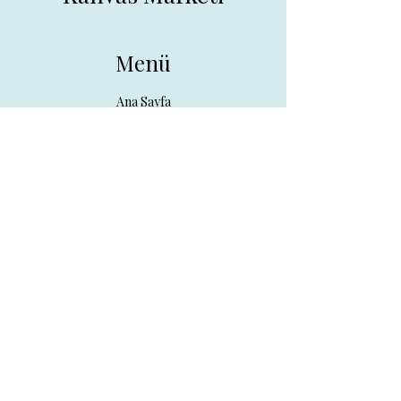
Menü
Ana Sayfa
Tüm Ürünler
Hakkında
İletişim
İletişim
drpreklam@gmail.com
0 (531) 730 26 57
Adres