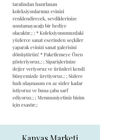
tarafından hazırlanan 
koleksiyonlarımız evinizi 
renklendirecek, sevdiklerinize 
unutamayacağı bir hediye 
olacaktır.; ; * Koleksiyonumuzdaki 
yüzlerce sanat eserinden seçkiler 
yaparak evinizi sanat galerisini 
dönüştürün! * Paketlemeye Özen 
gösteriyoruz.; ; Siparişlerinize 
değer veriyoruz ve ürünleri kendi 
bünyemizde üretiyoruz.; ; Sizlere 
hızlı ulaşmasını en az sizler kadar 
istiyoruz ve buna çaba sarf 
ediyoruz.; ; Memnuniyetiniz bizim 
için esastır.;
Kanvas Marketi