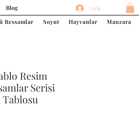
Blog
Giriş
ü Ressamlar
Soyut
Hayvanlar
Manzara
ablo Resim
amlar Serisi
a Tablosu
at