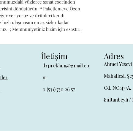
iyonumuzdaki yüzlerce sanat eserinden 
alerisini dönüştürün! * Paketlemeye Özen 
değer veriyoruz ve ürünleri kendi 
hızlı ulaşmasını en az sizler kadar 
ruz.; ; Memnuniyetiniz bizim için esastır.;
İletişim
Adres
Ahmet Yesevi
a
drpreklam@gmail.co
Mahallesi, Şe
ler
m
Cd. NO:43/A,
a
0 (531) 730 26 57
Sultanbeyli / 