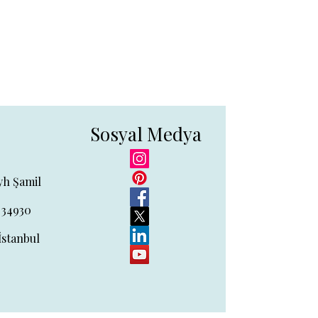
Sosyal Medya
yh Şamil
 34930
İstanbul