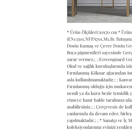
* Ürün Ölçüleri:50x70 cm * Ürün
(EN13501,NFPA701,M1,B1 Tutuşmaya 
Dostu Kumaş ve Çevre Dostu Gree
Boya pigmentleri sayesinde Gerçe
zarar vermez.; ; (Greenguard Gold
Okul ve sağlık kuruluşlarında izin 
Fırınlanmış Köknar ağacından ima
asla kullanılmamaktadır.; ; Kanvası
Fırınlanmış olduğu için mukavemet
nemli ya da kuru bezle temizlik ya
etmeye hazır halde tarafınıza ulaşt
asabilirsiniz.; ; Çerçevesiz de kull
yanlarında da devam eder, birleş
yapılmaktadır.; ; * Sanatçı ve İç 
koleksiyonlarımız evinizi renkle