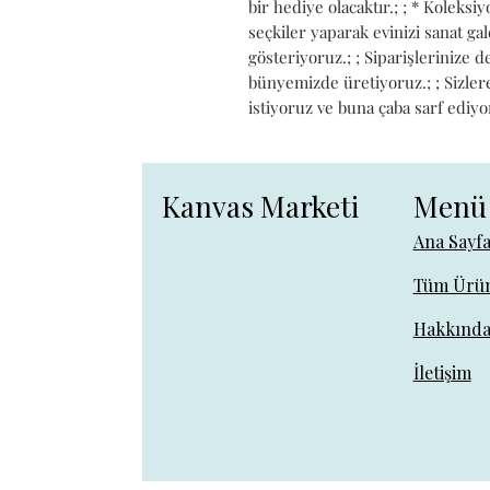
bir hediye olacaktır.; ; * Koleks
seçkiler yaparak evinizi sanat g
gösteriyoruz.; ; Siparişlerinize 
bünyemizde üretiyoruz.; ; Sizlere 
istiyoruz ve buna çaba sarf ediyo
Kanvas Marketi
Menü
Ana Sayf
Tüm Ürün
Hakkınd
İletişim