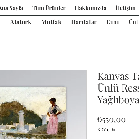
Ana Sayfa
Tüm Ürünler
Hakkımızda
İletişim
i
Atatürk
Mutfak
Haritalar
Dini
Ünl
Kanvas T
Ünlü Ress
Yağlıboy
Fiy
₺550,00
KDV dahil