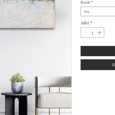
Boyut
*
Seç
Adet
*
H