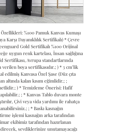
 Özellikleri: %100 Pamuk Kanvas Kumaşı 
Karşı Dayanıklılık Sertifikalı) * Çevre 
nguard Gold Sertifikalı %100 Orijinal 
ğe uygun renk kartelası, İnsan sağlığına 
 Sertifikası, Avrupa standartlarında 
verilen boya sertifikasıdır.; ) * 3 cm’lik 
l edilmiş Kanvasa Özel Şase (Düz çıta 
n altında kalan kısım eğimlidir.; ; 
lidir.; ) * Temizleme Önerisi: Hafif 
pılabilir.; ; * Kanvas Tablo duvara monte 
ırılır, Çivi veya vida yardımı ile rahatça 
anabilirsiniz.; ; * Baskı kasnağın 
tirme işlemi kasnağın arka tarafından 
Mimar ekibimiz tarafından hazırlanan 
ndirecek, sevdiklerinize unutamayacağı 