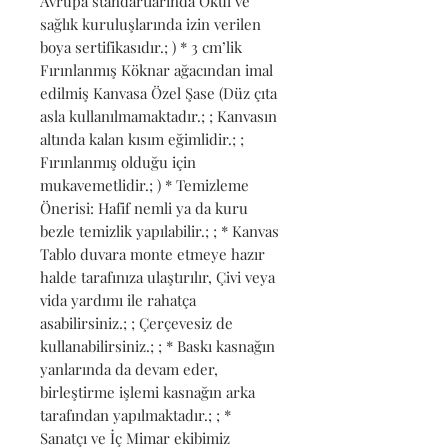
Avrupa standartlarında Okul ve 
sağlık kuruluşlarında izin verilen 
boya sertifikasıdır.; ) * 3 cm’lik 
Fırınlanmış Köknar ağacından imal 
edilmiş Kanvasa Özel Şase (Düz çıta 
asla kullanılmamaktadır.; ; Kanvasın 
altında kalan kısım eğimlidir.; ; 
Fırınlanmış olduğu için 
mukavemetlidir.; ) * Temizleme 
Önerisi: Hafif nemli ya da kuru 
bezle temizlik yapılabilir.; ; * Kanvas 
Tablo duvara monte etmeye hazır 
halde tarafınıza ulaştırılır, Çivi veya 
vida yardımı ile rahatça 
asabilirsiniz.; ; Çerçevesiz de 
kullanabilirsiniz.; ; * Baskı kasnağın 
yanlarında da devam eder, 
birleştirme işlemi kasnağın arka 
tarafından yapılmaktadır.; ; * 
Sanatçı ve İç Mimar ekibimiz 