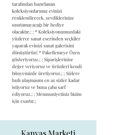
tarafından hazırlanan 
koleksiyonlarımız evinizi 
renklendirecek, sevdiklerinize 
unutamayacağı bir hediye 
olacaktır.; ; * Koleksiyonumuzdaki 
yüzlerce sanat eserinden seçkiler 
yaparak evinizi sanat galerisini 
dönüştürün! * Paketlemeye Özen 
gösteriyoruz.; ; Siparişlerinize 
değer veriyoruz ve ürünleri kendi 
bünyemizde üretiyoruz.; ; Sizlere 
hızlı ulaşmasını en az sizler kadar 
istiyoruz ve buna çaba sarf 
ediyoruz.; ; Memnuniyetiniz bizim 
için esastır.;
Kanvas Marketi