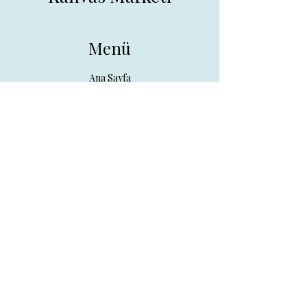
Menü
Ana Sayfa
Tüm Ürünler
Hakkında
İletişim
İletişim
drpreklam@gmail.com
0 (531) 730 26 57
Adres