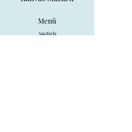
Menü
Ana Sayfa
Tüm Ürünler
Hakkında
İletişim
İletişim
drpreklam@gmail.com
0 (531) 730 26 57
Adres