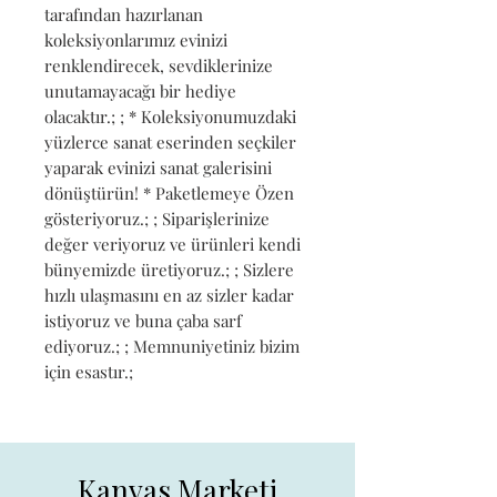
tarafından hazırlanan 
koleksiyonlarımız evinizi 
renklendirecek, sevdiklerinize 
unutamayacağı bir hediye 
olacaktır.; ; * Koleksiyonumuzdaki 
yüzlerce sanat eserinden seçkiler 
yaparak evinizi sanat galerisini 
dönüştürün! * Paketlemeye Özen 
gösteriyoruz.; ; Siparişlerinize 
değer veriyoruz ve ürünleri kendi 
bünyemizde üretiyoruz.; ; Sizlere 
hızlı ulaşmasını en az sizler kadar 
istiyoruz ve buna çaba sarf 
ediyoruz.; ; Memnuniyetiniz bizim 
için esastır.;
Kanvas Marketi