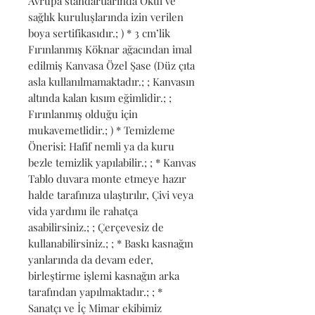
Avrupa standartlarında Okul ve 
sağlık kuruluşlarında izin verilen 
boya sertifikasıdır.; ) * 3 cm’lik 
Fırınlanmış Köknar ağacından imal 
edilmiş Kanvasa Özel Şase (Düz çıta 
asla kullanılmamaktadır.; ; Kanvasın 
altında kalan kısım eğimlidir.; ; 
Fırınlanmış olduğu için 
mukavemetlidir.; ) * Temizleme 
Önerisi: Hafif nemli ya da kuru 
bezle temizlik yapılabilir.; ; * Kanvas 
Tablo duvara monte etmeye hazır 
halde tarafınıza ulaştırılır, Çivi veya 
vida yardımı ile rahatça 
asabilirsiniz.; ; Çerçevesiz de 
kullanabilirsiniz.; ; * Baskı kasnağın 
yanlarında da devam eder, 
birleştirme işlemi kasnağın arka 
tarafından yapılmaktadır.; ; * 
Sanatçı ve İç Mimar ekibimiz 