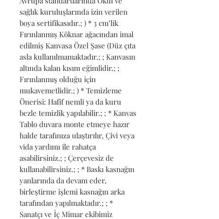
Avrupa standartlarında Okul ve 
sağlık kuruluşlarında izin verilen 
boya sertifikasıdır.; ) * 3 cm’lik 
Fırınlanmış Köknar ağacından imal 
edilmiş Kanvasa Özel Şase (Düz çıta 
asla kullanılmamaktadır.; ; Kanvasın 
altında kalan kısım eğimlidir.; ; 
Fırınlanmış olduğu için 
mukavemetlidir.; ) * Temizleme 
Önerisi: Hafif nemli ya da kuru 
bezle temizlik yapılabilir.; ; * Kanvas 
Tablo duvara monte etmeye hazır 
halde tarafınıza ulaştırılır, Çivi veya 
vida yardımı ile rahatça 
asabilirsiniz.; ; Çerçevesiz de 
kullanabilirsiniz.; ; * Baskı kasnağın 
yanlarında da devam eder, 
birleştirme işlemi kasnağın arka 
tarafından yapılmaktadır.; ; * 
Sanatçı ve İç Mimar ekibimiz 