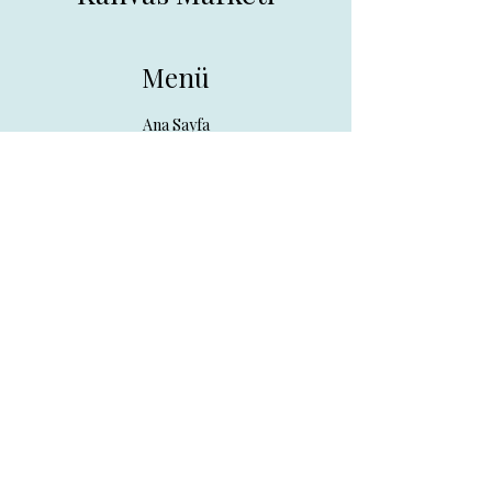
Menü
Ana Sayfa
Tüm Ürünler
Hakkında
İletişim
İletişim
drpreklam@gmail.com
0 (531) 730 26 57
Adres