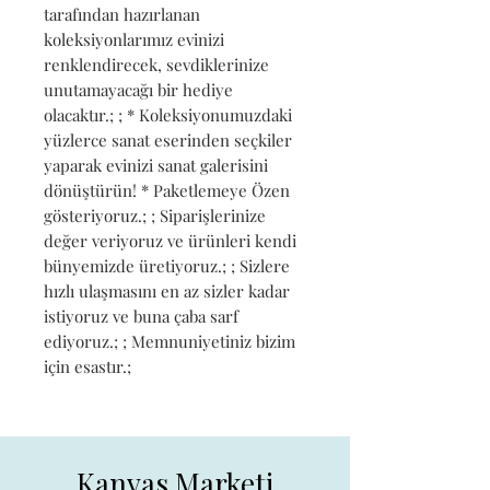
tarafından hazırlanan 
koleksiyonlarımız evinizi 
renklendirecek, sevdiklerinize 
unutamayacağı bir hediye 
olacaktır.; ; * Koleksiyonumuzdaki 
yüzlerce sanat eserinden seçkiler 
yaparak evinizi sanat galerisini 
dönüştürün! * Paketlemeye Özen 
gösteriyoruz.; ; Siparişlerinize 
değer veriyoruz ve ürünleri kendi 
bünyemizde üretiyoruz.; ; Sizlere 
hızlı ulaşmasını en az sizler kadar 
istiyoruz ve buna çaba sarf 
ediyoruz.; ; Memnuniyetiniz bizim 
için esastır.;
Kanvas Marketi