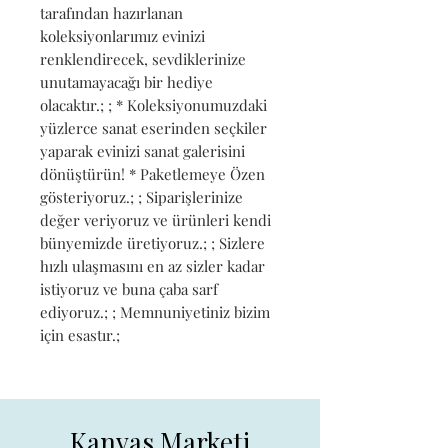
tarafından hazırlanan 
koleksiyonlarımız evinizi 
renklendirecek, sevdiklerinize 
unutamayacağı bir hediye 
olacaktır.; ; * Koleksiyonumuzdaki 
yüzlerce sanat eserinden seçkiler 
yaparak evinizi sanat galerisini 
dönüştürün! * Paketlemeye Özen 
gösteriyoruz.; ; Siparişlerinize 
değer veriyoruz ve ürünleri kendi 
bünyemizde üretiyoruz.; ; Sizlere 
hızlı ulaşmasını en az sizler kadar 
istiyoruz ve buna çaba sarf 
ediyoruz.; ; Memnuniyetiniz bizim 
için esastır.;
Kanvas Marketi