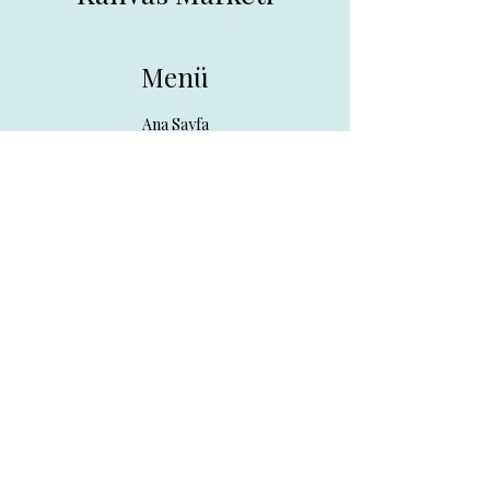
Menü
Ana Sayfa
Tüm Ürünler
Hakkında
İletişim
İletişim
drpreklam@gmail.com
0 (531) 730 26 57
Adres