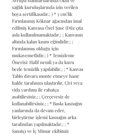
Avrupa standartlarında Okul ve 
sağlık kuruluşlarında izin verilen 
boya sertifikasıdır.; ) * 3 cm’lik 
Fırınlanmış Köknar ağacından imal 
edilmiş Kanvasa Özel Şase (Düz çıta 
asla kullanılmamaktadır.; ; Kanvasın 
altında kalan kısım eğimlidir.; ; 
Fırınlanmış olduğu için 
mukavemetlidir.; ) * Temizleme 
Önerisi: Hafif nemli ya da kuru 
bezle temizlik yapılabilir.; ; * Kanvas 
Tablo duvara monte etmeye hazır 
halde tarafınıza ulaştırılır, Çivi veya 
vida yardımı ile rahatça 
asabilirsiniz.; ; Çerçevesiz de 
kullanabilirsiniz.; ; * Baskı kasnağın 
yanlarında da devam eder, 
birleştirme işlemi kasnağın arka 
tarafından yapılmaktadır.; ; * 
Sanatçı ve İç Mimar ekibimiz 