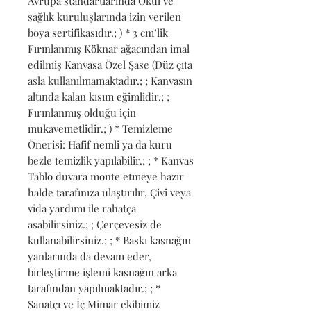
Avrupa standartlarında Okul ve 
sağlık kuruluşlarında izin verilen 
boya sertifikasıdır.; ) * 3 cm’lik 
Fırınlanmış Köknar ağacından imal 
edilmiş Kanvasa Özel Şase (Düz çıta 
asla kullanılmamaktadır.; ; Kanvasın 
altında kalan kısım eğimlidir.; ; 
Fırınlanmış olduğu için 
mukavemetlidir.; ) * Temizleme 
Önerisi: Hafif nemli ya da kuru 
bezle temizlik yapılabilir.; ; * Kanvas 
Tablo duvara monte etmeye hazır 
halde tarafınıza ulaştırılır, Çivi veya 
vida yardımı ile rahatça 
asabilirsiniz.; ; Çerçevesiz de 
kullanabilirsiniz.; ; * Baskı kasnağın 
yanlarında da devam eder, 
birleştirme işlemi kasnağın arka 
tarafından yapılmaktadır.; ; * 
Sanatçı ve İç Mimar ekibimiz 