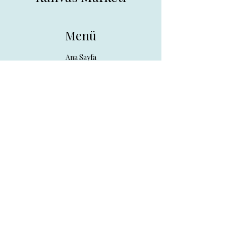
Menü
Ana Sayfa
Tüm Ürünler
Hakkında
İletişim
İletişim
drpreklam@gmail.com
0 (531) 730 26 57
Adres