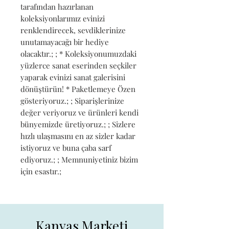
tarafından hazırlanan 
koleksiyonlarımız evinizi 
renklendirecek, sevdiklerinize 
unutamayacağı bir hediye 
olacaktır.; ; * Koleksiyonumuzdaki 
yüzlerce sanat eserinden seçkiler 
yaparak evinizi sanat galerisini 
dönüştürün! * Paketlemeye Özen 
gösteriyoruz.; ; Siparişlerinize 
değer veriyoruz ve ürünleri kendi 
bünyemizde üretiyoruz.; ; Sizlere 
hızlı ulaşmasını en az sizler kadar 
istiyoruz ve buna çaba sarf 
ediyoruz.; ; Memnuniyetiniz bizim 
için esastır.;
Kanvas Marketi